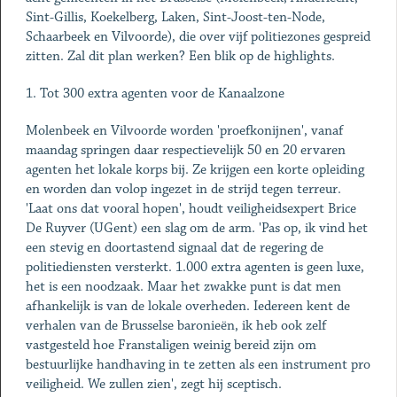
Sint-Gillis, Koekelberg, Laken, Sint-Joost-ten-Node,
Schaarbeek en Vilvoorde), die over vijf politiezones gespreid
zitten. Zal dit plan werken? Een blik op de highlights.
1. Tot 300 extra agenten voor de Kanaalzone
Molenbeek en Vilvoorde worden 'proefkonijnen', vanaf
maandag springen daar respectievelijk 50 en 20 ervaren
agenten het lokale korps bij. Ze krijgen een korte opleiding
en worden dan volop ingezet in de strijd tegen terreur.
'Laat ons dat vooral hopen', houdt veiligheidsexpert Brice
De Ruyver (UGent) een slag om de arm. 'Pas op, ik vind het
een stevig en doortastend signaal dat de regering de
politiediensten versterkt. 1.000 extra agenten is geen luxe,
het is een noodzaak. Maar het zwakke punt is dat men
afhankelijk is van de lokale overheden. Iedereen kent de
verhalen van de Brusselse baronieën, ik heb ook zelf
vastgesteld hoe Franstaligen weinig bereid zijn om
bestuurlijke handhaving in te zetten als een instrument pro
veiligheid. We zullen zien', zegt hij sceptisch.