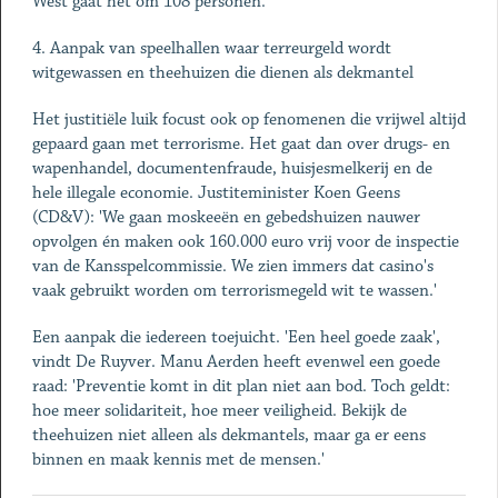
West gaat het om 108 personen.'
4. Aanpak van speelhallen waar terreurgeld wordt
witgewassen en theehuizen die dienen als dekmantel
Het justitiële luik focust ook op fenomenen die vrijwel altijd
gepaard gaan met terrorisme. Het gaat dan over drugs- en
wapenhandel, documentenfraude, huisjesmelkerij en de
hele illegale economie. Justiteminister Koen Geens
(CD&V): 'We gaan moskeeën en gebedshuizen nauwer
opvolgen én maken ook 160.000 euro vrij voor de inspectie
van de Kansspelcommissie. We zien immers dat casino's
vaak gebruikt worden om terrorismegeld wit te wassen.'
Een aanpak die iedereen toejuicht. 'Een heel goede zaak',
vindt De Ruyver. Manu Aerden heeft evenwel een goede
raad: 'Preventie komt in dit plan niet aan bod. Toch geldt:
hoe meer solidariteit, hoe meer veiligheid. Bekijk de
theehuizen niet alleen als dekmantels, maar ga er eens
binnen en maak kennis met de mensen.'