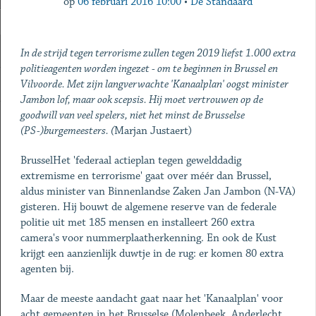
op
06 februari 2016 10:00
•
De Standaard
In de strijd tegen terrorisme zullen tegen 2019 liefst 1.000 extra
politieagenten worden ingezet - om te beginnen in Brussel en
Vilvoorde. Met zijn langverwachte 'Kanaalplan' oogst minister
Jambon lof, maar ook scepsis. Hij moet vertrouwen op de
goodwill van veel spelers, niet het minst de Brusselse
(PS-)burgemeesters. (
Marjan Justaert)
BrusselHet 'federaal actieplan tegen gewelddadig
extremisme en terrorisme' gaat over méér dan Brussel,
aldus minister van Binnenlandse Zaken Jan Jambon (N-VA)
gisteren. Hij bouwt de algemene reserve van de federale
politie uit met 185 mensen en installeert 260 extra
camera's voor nummerplaatherkenning. En ook de Kust
krijgt een aanzienlijk duwtje in de rug: er komen 80 extra
agenten bij.
Maar de meeste aandacht gaat naar het 'Kanaalplan' voor
acht gemeenten in het Brusselse (Molenbeek, Anderlecht,