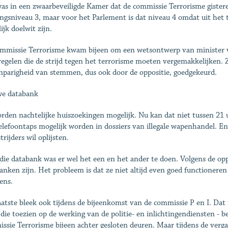
as in een zwaarbeveiligde Kamer dat de commissie Terrorisme gistere
ingsniveau 3, maar voor het Parlement is dat niveau 4 omdat uit het
ijk doelwit zijn.
mmissie Terrorisme kwam bijeen om een wetsontwerp van minister v
egelen die de strijd tegen het terrorisme moeten vergemakkelijken. Ze
enparigheid van stemmen, dus ook door de oppositie, goedgekeurd.
we databank
rden nachtelijke huiszoekingen mogelijk. Nu kan dat niet tussen 21 u
elefoontaps mogelijk worden in dossiers van illegale wapenhandel. 
trijders wil oplijsten.
die databank was er wel het een en het ander te doen. Volgens de oppo
anken zijn. Het probleem is dat ze niet altijd even goed functioneren
ens.
aatste bleek ook tijdens de bijeenkomst van de commissie P en I. Dat
- die toezien op de werking van de politie- en inlichtingendiensten -
ssie Terrorisme bijeen achter gesloten deuren. Maar tijdens de ver