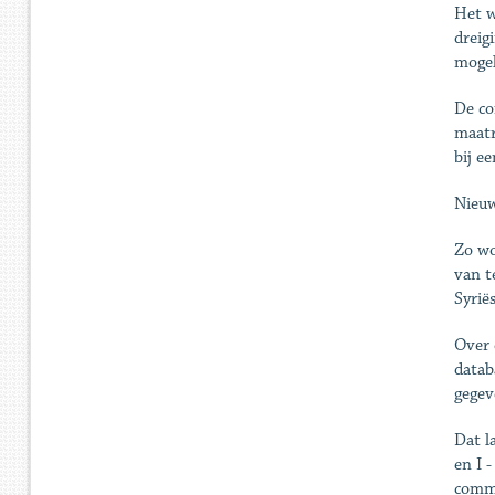
Het w
dreig
mogel
De co
maatr
bij e
Nieu
Zo wo
van t
Syriës
Over 
datab
gegev
Dat l
en I 
commi