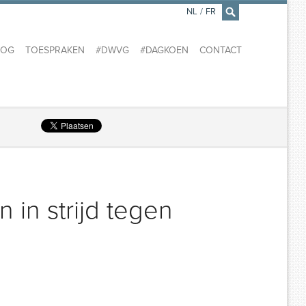
NL
/
FR
×
LOG
TOESPRAKEN
#DWVG
#DAGKOEN
CONTACT
 in strijd tegen