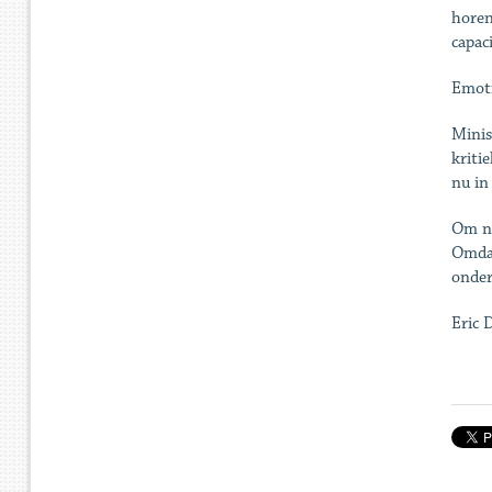
horen
capac
Emot
Minis
kriti
nu in
Om no
Omdat
onder
Eric