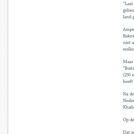
“Laat
gebeu
land 
Amper
Bakra
niet 
welle
Maar 
“Buit
(29) 
heeft
Na de
Neder
Khali
Op de
Dat g