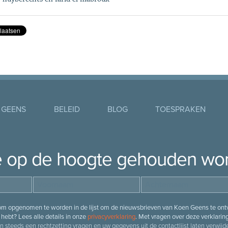
 GEENS
BELEID
BLOG
TOESPRAKEN
je op de hoogte gehouden wo
 om opgenomen te worden in de lijst om de nieuwsbrieven van Koen Geens te ontv
hebt? Lees alle details in onze
privacyverklaring
. Met vragen over deze verklarin
n steeds een rechtzetting vragen en uw gegevens uit de contactlijst laten verwijde