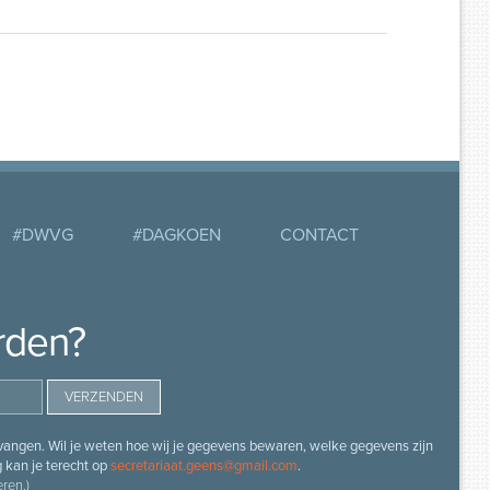
#DWVG
#DAGKOEN
CONTACT
rden?
angen. Wil je weten hoe wij je gegevens bewaren, welke gegevens zijn
g kan je terecht op
secretariaat.geens@gmail.com
.
ren.)