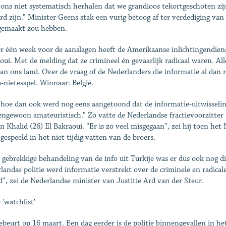
 ons niet systematisch herhalen dat we grandioos tekortgeschoten zij
rd zijn.” ­Minister Geens stak een ­vurig betoog af ter verdediging van
gemaakt zou hebben.
 één week voor de aanslagen heeft de Amerikaanse inlichtingendiens
oui. Met de melding dat ze crimineel én gevaarlijk radicaal waren. Al
aan ons land. Over de vraag of de Nederlanders die informatie al dan
s-nietesspel. Winnaar: België.
hoe dan ook werd nog eens aangetoond dat de ­informatie-uitwisseling 
engewoon amateuristisch.” Zo vatte de Nederlandse fractievoorzitte
en Khalid (26) El Bakraoui. “Er is zo veel misgegaan”, zei hij toen he
 gespeeld in het niet tijdig vatten van de broers.
 gebrekkige behandeling van de info uit Turkije was er dus ook nog d
landse politie werd informatie verstrekt over de criminele en radica
d”, zei de Nederlandse minister van Justitie Ard van der Steur.
 'watchlist'
ebeurt op 16 maart. Een dag eerder is de politie binnengevallen in h