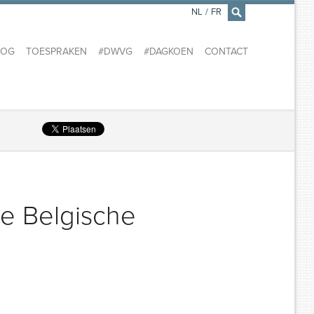
NL
/
FR
×
LOG
TOESPRAKEN
#DWVG
#DAGKOEN
CONTACT
 de Belgische