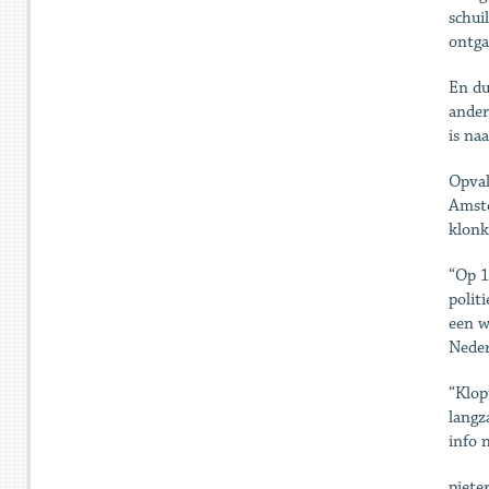
schui
ontga
En du
ander
is naa
Opval
Amste
klonk
“Op 1
polit
een w
Neder
“Klop
langz
info 
piete