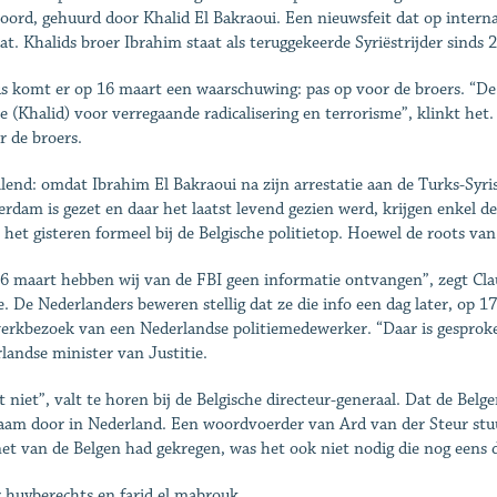
loord, gehuurd door Khalid El Bakraoui. Een nieuwsfeit dat op interna
at. Khalids broer Ibrahim staat als teruggekeerde Syriëstrijder sinds 
s komt er op 16 maart een waarschuwing: pas op voor de broers. “De 
e (Khalid) voor verregaande radicalisering en terrorisme”, klinkt het.
r de broers.
lend: omdat Ibrahim El Bakraoui na zijn arrestatie aan de Turks-Syri
rdam is gezet en daar het laatst levend gezien werd, krijgen enkel de
 het gisteren formeel bij de Belgische politietop. Hoewel de roots van 
6 maart hebben wij van de FBI geen informatie ontvangen”, zegt Clau
ie. De Nederlanders beweren stellig dat ze die info een dag later, op 1
erkbezoek van een Nederlandse politiemedewerker. “Daar is gesproken
landse minister van Justitie.
t niet”, valt te horen bij de Belgische directeur-generaal. Dat de Belg
aam door in Nederland. Een woordvoerder van Ard van der Steur stuu
net van de Belgen had gekregen, was het ook niet nodig die nog eens d
r huyberechts en farid el mabrouk