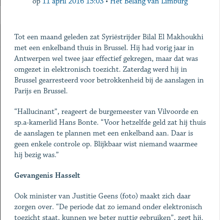
op
11 april 2016 15:03
•
Het Belang van Limburg
Tot een maand geleden zat Syriëstrijder Bilal El Makhoukhi
met een enkelband thuis in Brussel. Hij had vorig jaar in
Antwerpen wel twee jaar effectief gekregen, maar dat was
omgezet in elektronisch toezicht. Zaterdag werd hij in
Brussel gearresteerd voor betrokkenheid bij de aanslagen in
Parijs en Brussel.
“Hallucinant”, reageert de burgemeester van Vilvoorde en
sp.a-kamerlid Hans Bonte. “Voor hetzelfde geld zat hij thuis
de aanslagen te plannen met een enkelband aan. Daar is
geen enkele controle op. Blijkbaar wist niemand waarmee
hij bezig was.”
Gevangenis Hasselt
Ook minister van Justitie Geens (foto) maakt zich daar
zorgen over. “De periode dat zo iemand onder elektronisch
toezicht staat, kunnen we beter nuttig gebruiken”, zegt hij.