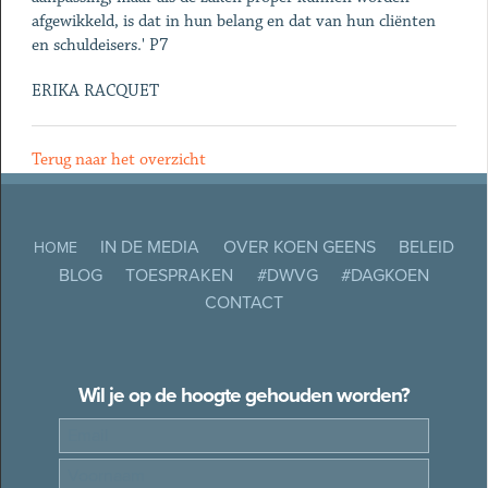
afgewikkeld, is dat in hun belang en dat van hun cliënten
en schuldeisers.' P7
ERIKA RACQUET
Terug naar het overzicht
IN DE MEDIA
OVER KOEN GEENS
BELEID
HOME
BLOG
TOESPRAKEN
#DWVG
#DAGKOEN
CONTACT
Wil je op de hoogte gehouden worden?