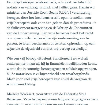
Een vrije beroeper zoals een arts, advocaat, architect of
notaris kan vandaag juridisch niet failliet gaan. Daarin wil
minister van Justitie Koen Geens (CD&V) verandering
brengen, door het insolventierecht open te stellen voor
vrije beroepers: ook voor hen gelden dan de procedures uit
de faillissementswetgeving en de Wet op de Continuïteit
van de Onderneming. 'Een vrije beroeper heeft het recht
om op een ordentelijke wijze zijn onderneming aan te
passen, te laten beschermen of te laten ophouden, op een
wijze die de eigenheid van het vrij beroep eerbiedigt.'
Wie een vrij beroep uitoefent, functioneert nu wel als
ondernemer, maar als hij in financiële moeilijkheden komt,
wordt dat in sommige beroepsgroepen solidair opgevangen,
bij de notarissen is er bijvoorbeeld een waarborgfonds.
Maar voor veel vrije beroepers rest enkel de weg van de
schuldbemiddeling.
Marieke Wyckaert, voorzitter van de Federatie Vrije
Beroepen: 'Vrije beroepers waren lang wat angstig voor zo'n
aanpassing, maar als de zaken proper kunnen worden