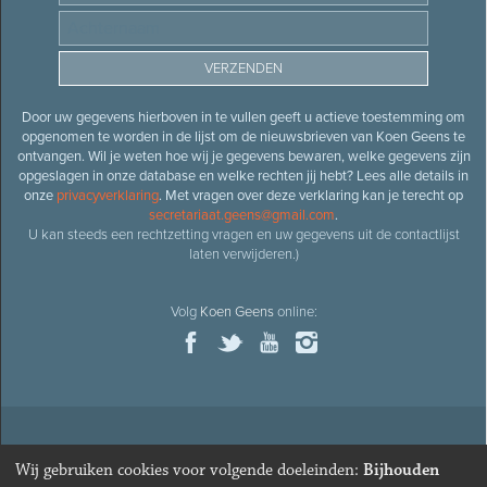
Door uw gegevens hierboven in te vullen geeft u actieve toestemming om
opgenomen te worden in de lijst om de nieuwsbrieven van Koen Geens te
ontvangen. Wil je weten hoe wij je gegevens bewaren, welke gegevens zijn
opgeslagen in onze database en welke rechten jij hebt? Lees alle details in
onze
privacyverklaring
. Met vragen over deze verklaring kan je terecht op
secretariaat.geens@gmail.com
.
U kan steeds een rechtzetting vragen en uw gegevens uit de contactlijst
laten verwijderen.)
Volg
Koen Geens
online:
© 2026
Oud-minister en ere-volksvertegenwoordiger
Koen
Wij gebruiken cookies voor volgende doeleinden:
Bijhouden
Geens
· Alle rechten voorbehouden ·
Cookies wijzigen