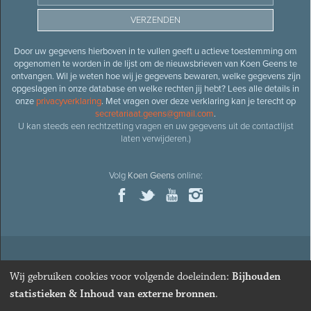
Door uw gegevens hierboven in te vullen geeft u actieve toestemming om
opgenomen te worden in de lijst om de nieuwsbrieven van Koen Geens te
ontvangen. Wil je weten hoe wij je gegevens bewaren, welke gegevens zijn
opgeslagen in onze database en welke rechten jij hebt? Lees alle details in
onze
privacyverklaring
. Met vragen over deze verklaring kan je terecht op
secretariaat.geens@gmail.com
.
U kan steeds een rechtzetting vragen en uw gegevens uit de contactlijst
laten verwijderen.)
Volg
Koen Geens
online:
© 2026
Oud-minister en ere-volksvertegenwoordiger
Koen
Wij gebruiken cookies voor volgende doeleinden:
Bijhouden
Geens
· Alle rechten voorbehouden ·
Cookies wijzigen
statistieken & Inhoud van externe bronnen
.
Webdesign
&
website ontwikkeling
door
Zenjoy in Leuven
. Powered by