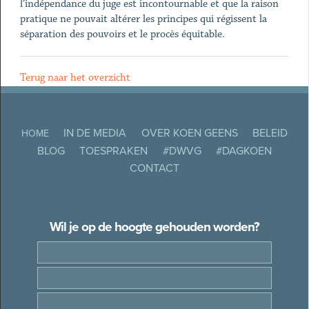
l’indépendance du juge est incontournable et que la raison
pratique ne pouvait altérer les principes qui régissent la
séparation des pouvoirs et le procès équitable.
Terug naar het overzicht
IN DE MEDIA
OVER KOEN GEENS
BELEID
HOME
BLOG
TOESPRAKEN
#DWVG
#DAGKOEN
CONTACT
Wil je op de hoogte gehouden worden?