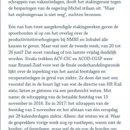
schrappen van vakantiedagen, dooft het stakingsvuur tegen
de besparingen van de regering-Michel stilaan uit. "Maar
het explosiegevaar is niet weg", zuchten bronnen.
Eén van hun twee aangekondigde stakingsweken gaven de
spoorbonden al op om het overleg over de
productiviteitsverhogingen bij NMBS en Infrabel alle
kansen te geven. Maar wat met de tweede week, van 20 tot
26 juni? Dat moet vandaag of ten laatste vrijdag duidelijk
worden. Straks trekken ACV-CSC en ACOD-CGSP weer
naar Brussel-Zuid voor wat de finale onderhandelingsronde
lijkt over de inperking van het aantal feestdagen en
recuperatiedagen in geval van ziekte. Ze doen dat met een
voorstel dat in de buurt ligt van wat de directie van HR Rail
eiste, lieten ze gisteren via een persbericht weten. Met
name: de schrapping van de betaalde feestdag van 15
november in 2016. En in 2017: het schrappen van de
feestdag van 2 november en het afstaan van één recupdag
per 28 kalenderdagen ziekte. Alleen: dat wisten we al. Waar
de gesprekken vorige week nog op vastliepen, waren niet de
krediet- of feestdagen, maar wel de eis van de bonden om