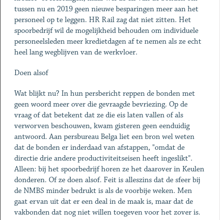
tussen nu en 2019 geen nieuwe besparingen meer aan het
personeel op te leggen. HR Rail zag dat niet zitten. Het
spoorbedrijf wil de mogelijkheid behouden om individuele
personeelsleden meer kredietdagen af te nemen als ze echt
heel lang wegblijven van de werkvloer.
Doen alsof
Wat blijkt nu? In hun persbericht reppen de bonden met
geen woord meer over die gevraagde bevriezing. Op de
vraag of dat betekent dat ze die eis laten vallen of als
verworven beschouwen, kwam gisteren geen eenduidig
antwoord. Aan persbureau Belga liet een bron wel weten
dat de bonden er inderdaad van afstappen, "omdat de
directie drie andere productiviteitseisen heeft ingeslikt".
Alleen: bij het spoorbedrijf horen ze het daarover in Keulen
donderen. Of ze doen alsof. Feit is alleszins dat de sfeer bij
de NMBS minder bedrukt is als de voorbije weken. Men
gaat ervan uit dat er een deal in de maak is, maar dat de
vakbonden dat nog niet willen toegeven voor het zover is.