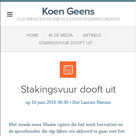
Koen Geens
×
OUD-MINISTER EN ERE-VOLKSVERTEGENWOORDIGER
/
/
/
HOME
IN DE MEDIA
ARTIKELS
STAKINGSVUUR DOOFT UIT
Stakingsvuur dooft uit
op
16 juni 2016 06:30
•
Het Laatste Nieuws
Met steeds meer Waalse cipiers die het werk hervatten en
de spoorbonden die rijp lijken om akkoord te gaan met het