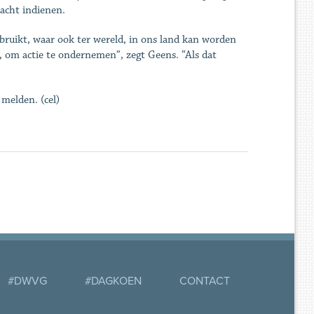
acht indienen.
sbruikt, waar ook ter wereld, in ons land kan worden
t, om actie te ondernemen”, zegt Geens. “Als dat
 melden. (cel)
#DWVG
#DAGKOEN
CONTACT