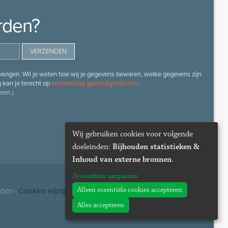
rden?
angen. Wil je weten hoe wij je gegevens bewaren, welke gegevens zijn
g kan je terecht op
secretariaat.geens@gmail.com
.
ren.)
Wij gebruiken cookies voor volgende
doeleinden:
Bijhouden statistieken &
Inhoud van externe bronnen
.
Je voorkeur aanpassen
Alleen essentiële cookies accepteren
uden ·
Cookies wijzigen
Alles accepteren