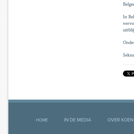
Belge
In Be
vervo
uitbli
Onder
Seksu
IN DE MEDIA
OVER KOEN
HOME