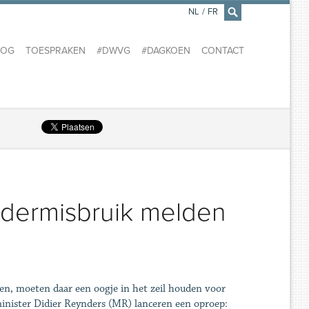
NL
/
FR
×
LOG
TOESPRAKEN
#DWVG
#DAGKOEN
CONTACT
ndermisbruik melden
ken, moeten daar een oogje in het zeil houden voor
nister ­Didier Reynders (MR) lanceren een oproep: