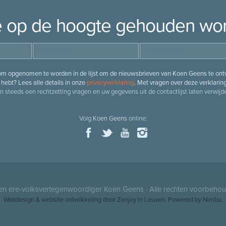
je op de hoogte gehouden wo
 om opgenomen te worden in de lijst om de nieuwsbrieven van Koen Geens te ontv
hebt? Lees alle details in onze
privacyverklaring
. Met vragen over deze verklarin
n steeds een rechtzetting vragen en uw gegevens uit de contactlijst laten verwijde
Volg
Koen Geens
online:
 en ere-volksvertegenwoordiger
Koen Geens
· Alle rechten voorbeho
Webdesign
&
website ontwikkeling
door
Zenjoy in Leuven
. Powered by
Nimbu
.