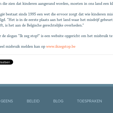
n die zien dat kinderen aangerand worden, moeten in ons land een kl
lgië bestaat sinds 1995 een wet die ervoor zorgt dat wie kinderen mi
lgd. “Het is in de eerste plaats aan het land waar het misdrijf gebeur
jft, is het aan de Belgische gerechtelijke overheden.”
 de slogan “Ik zeg stop!” is een website opgericht om het misbruik te
eel misbruik melden kan op
www.ikzegstop.be
 GEENS
BELEID
BLOG
TOESPRAKEN