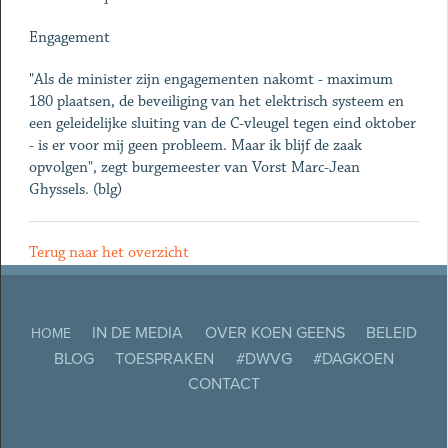
Engagement
"Als de minister zijn engagementen nakomt - maximum
180 plaatsen, de beveiliging van het elektrisch systeem en
een geleidelijke sluiting van de C-vleugel tegen eind oktober
- is er voor mij geen probleem. Maar ik blijf de zaak
opvolgen", zegt burgemeester van Vorst Marc-Jean
Ghyssels. (blg)
Terug naar het overzicht
IN DE MEDIA
OVER KOEN GEENS
BELEID
HOME
BLOG
TOESPRAKEN
#DWVG
#DAGKOEN
CONTACT