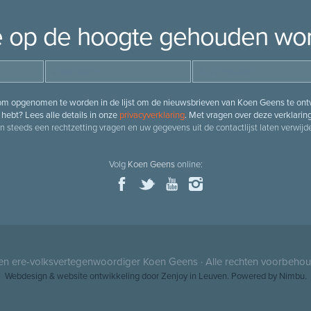
je op de hoogte gehouden wo
 om opgenomen te worden in de lijst om de nieuwsbrieven van Koen Geens te ontv
hebt? Lees alle details in onze
privacyverklaring
. Met vragen over deze verklarin
n steeds een rechtzetting vragen en uw gegevens uit de contactlijst laten verwijde
Volg
Koen Geens
online:
 en ere-volksvertegenwoordiger
Koen Geens
· Alle rechten voorbeho
Webdesign
&
website ontwikkeling
door
Zenjoy in Leuven
. Powered by
Nimbu
.