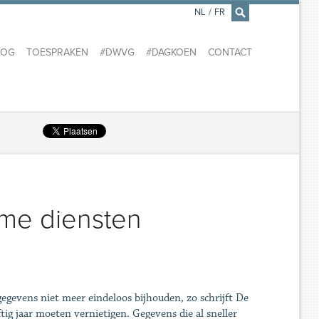
NL
/
FR
×
LOG
TOESPRAKEN
#DWVG
#DAGKOEN
CONTACT
ime diensten
gegevens niet meer eindeloos bijhouden, zo schrijft De
ftig jaar moeten vernietigen. Gegevens die al sneller