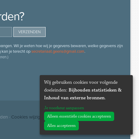
rden?
angen. Wil je weten hoe wij je gegevens bewaren, welke gegevens zijn
g kan je terecht op
secretariaat.geens@gmail.com
.
ren.)
Wij gebruiken cookies voor volgende
doeleinden:
Bijhouden statistieken &
Inhoud van externe bronnen
.
Je voorkeur aanpassen
Alleen essentiële cookies accepteren
uden ·
Cookies wijzigen
Alles accepteren