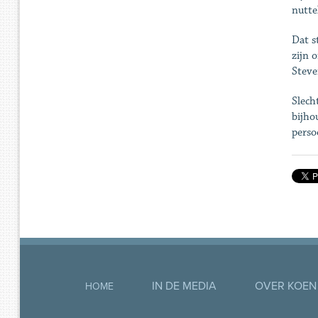
nutte
Dat s
zijn 
Steve
Slech
bijho
perso
IN DE MEDIA
OVER KOEN
HOME