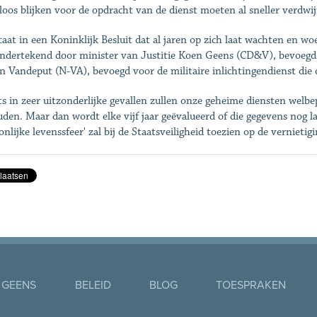
loos blijken voor de opdracht van de dienst moeten al sneller verdwi
taat in een Koninklijk Besluit dat al jaren op zich laat wachten en wo
ondertekend door minister van Justitie Koen Geens (CD&V), bevoegd v
n Vandeput (N-VA), bevoegd voor de militaire inlichtingendienst die
ts in zeer uitzonderlijke gevallen zullen onze geheime diensten welb
uden. Maar dan wordt elke vijf jaar geëvalueerd of die gegevens nog l
onlijke levenssfeer' zal bij de Staatsveiligheid toezien op de vernietig
 GEENS
BELEID
BLOG
TOESPRAKEN