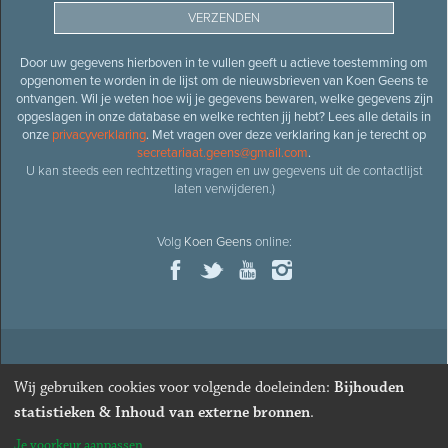
Door uw gegevens hierboven in te vullen geeft u actieve toestemming om
opgenomen te worden in de lijst om de nieuwsbrieven van Koen Geens te
ontvangen. Wil je weten hoe wij je gegevens bewaren, welke gegevens zijn
opgeslagen in onze database en welke rechten jij hebt? Lees alle details in
onze
privacyverklaring
. Met vragen over deze verklaring kan je terecht op
secretariaat.geens@gmail.com
.
U kan steeds een rechtzetting vragen en uw gegevens uit de contactlijst
laten verwijderen.)
Volg
Koen Geens
online:
© 2026
Oud-minister en ere-volksvertegenwoordiger
Koen
Wij gebruiken cookies voor volgende doeleinden:
Bijhouden
Geens
· Alle rechten voorbehouden ·
Cookies wijzigen
statistieken & Inhoud van externe bronnen
.
Webdesign
&
website ontwikkeling
door
Zenjoy in Leuven
. Powered by
Je voorkeur aanpassen
Nimbu
.