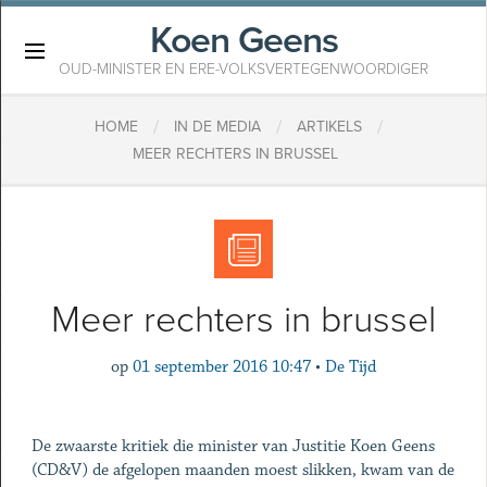
Koen Geens
×
OUD-MINISTER EN ERE-VOLKSVERTEGENWOORDIGER
/
/
/
HOME
IN DE MEDIA
ARTIKELS
MEER RECHTERS IN BRUSSEL
Meer rechters in brussel
op
01 september 2016 10:47
•
De Tijd
De zwaarste kritiek die minister van Justitie Koen Geens
(CD&V) de afgelopen maanden moest slikken, kwam van de