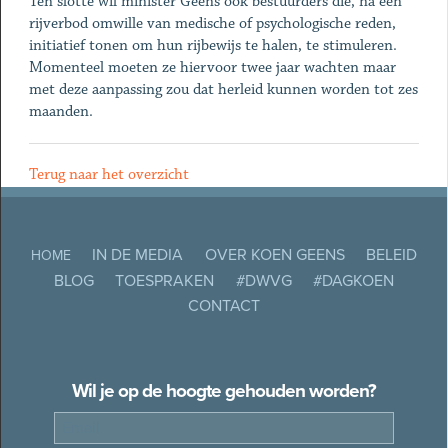
Ten slotte wil minister Geens ook bestuurders die, na een
rijverbod omwille van medische of psychologische reden,
initiatief tonen om hun rijbewijs te halen, te stimuleren.
Momenteel moeten ze hiervoor twee jaar wachten maar
met deze aanpassing zou dat herleid kunnen worden tot zes
maanden.
Terug naar het overzicht
IN DE MEDIA
OVER KOEN GEENS
BELEID
HOME
BLOG
TOESPRAKEN
#DWVG
#DAGKOEN
CONTACT
Wil je op de hoogte gehouden worden?