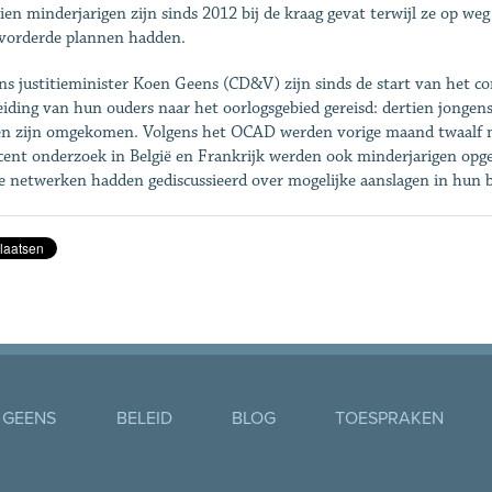
ien minderjarigen zijn sinds 2012 bij de kraag gevat terwijl ze op weg
vorderde plannen hadden.
ns justitieminister Koen Geens (CD&V) zijn sinds de start van het con
eiding van hun ouders naar het oorlogsgebied gereisd: dertien jongens 
n zijn omgekomen. Volgens het OCAD werden vorige maand twaalf mi
ecent onderzoek in België en Frankrijk werden ook minderjarigen opge
le netwerken hadden gediscussieerd over mogelijke aanslagen in hun b
 GEENS
BELEID
BLOG
TOESPRAKEN