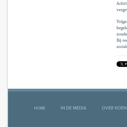
Achtt
verge
Volge
begel
zoude
Bij r
socia
IN DE MEDIA
OVER KOEN
HOME