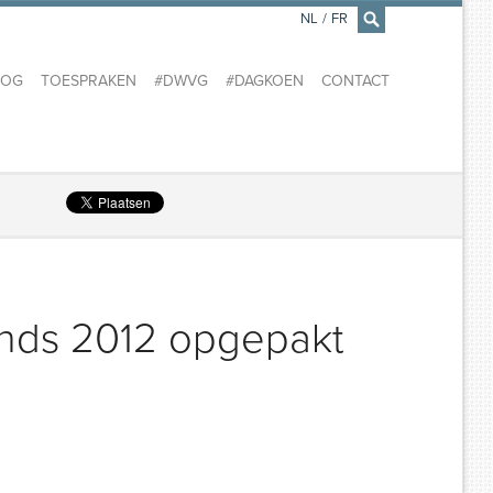
NL
/
FR
×
LOG
TOESPRAKEN
#DWVG
#DAGKOEN
CONTACT
sinds 2012 opgepakt