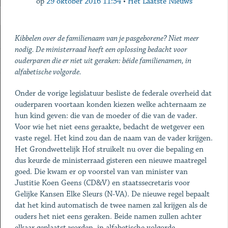
op
29 oktober 2016 11:54
•
Het Laatste Nieuws
Kibbelen over de familienaam van je pasgeborene? Niet meer
nodig. De ministerraad heeft een oplossing bedacht voor
ouderparen die er niet uit geraken: béide familienamen, in
alfabetische volgorde.
Onder de vorige legislatuur besliste de federale overheid dat
ouderparen voortaan konden kiezen welke achternaam ze
hun kind geven: die van de moeder of die van de vader.
Voor wie het niet eens geraakte, bedacht de wetgever een
vaste regel. Het kind zou dan de naam van de vader krijgen.
Het Grondwettelijk Hof struikelt nu over die bepaling en
dus keurde de ministerraad gisteren een nieuwe maatregel
goed. Die kwam er op voorstel van van minister van
Justitie Koen Geens (CD&V) en staatssecretaris voor
Gelijke Kansen Elke Sleurs (N-VA). De nieuwe regel bepaalt
dat het kind automatisch de twee namen zal krijgen als de
ouders het niet eens geraken. Beide namen zullen achter
elkaar geplaatst worden, in alfabetische volgorde.