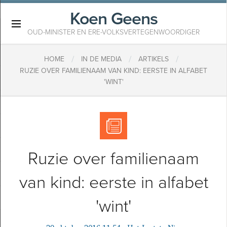
Koen Geens
×
OUD-MINISTER EN ERE-VOLKSVERTEGENWOORDIGER
/
/
/
HOME
IN DE MEDIA
ARTIKELS
RUZIE OVER FAMILIENAAM VAN KIND: EERSTE IN ALFABET
'WINT'
Ruzie over familienaam
van kind: eerste in alfabet
'wint'