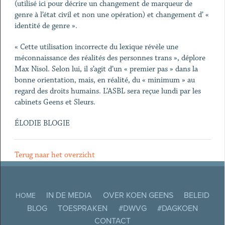
(utilisé ici pour décrire un changement de marqueur de
genre à l’état civil et non une opération) et changement d’ «
identité de genre ».
« Cette utilisation incorrecte du lexique révèle une
méconnaissance des réalités des personnes trans », déplore
Max Nisol. Selon lui, il s’agit d’un « premier pas » dans la
bonne orientation, mais, en réalité, du « minimum » au
regard des droits humains. L’ASBL sera reçue lundi par les
cabinets Geens et Sleurs.
ÉLODIE BLOGIE
Terug naar het overzicht
IN DE MEDIA
OVER KOEN GEENS
BELEID
HOME
BLOG
TOESPRAKEN
#DWVG
#DAGKOEN
CONTACT