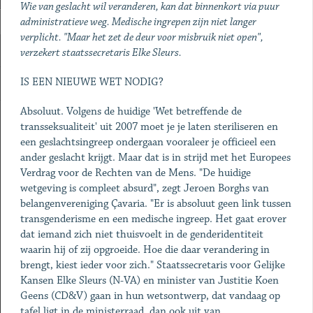
Wie van geslacht wil veranderen, kan dat binnenkort via puur
administratieve weg. Medische ingrepen zijn niet langer
verplicht. "Maar het zet de deur voor misbruik niet open",
verzekert staatssecretaris Elke Sleurs.
IS EEN NIEUWE WET NODIG?
Absoluut. Volgens de huidige 'Wet betreffende de
transseksualiteit' uit 2007 moet je je laten steriliseren en
een geslachtsingreep ondergaan vooraleer je officieel een
ander geslacht krijgt. Maar dat is in strijd met het Europees
Verdrag voor de Rechten van de Mens. "De huidige
wetgeving is compleet absurd", zegt Jeroen Borghs van
belangenvereniging Çavaria. "Er is absoluut geen link tussen
transgenderisme en een medische ingreep. Het gaat erover
dat iemand zich niet thuisvoelt in de genderidentiteit
waarin hij of zij opgroeide. Hoe die daar verandering in
brengt, kiest ieder voor zich." Staatssecretaris voor Gelijke
Kansen Elke Sleurs (N-VA) en minister van Justitie Koen
Geens (CD&V) gaan in hun wetsontwerp, dat vandaag op
tafel ligt in de ministerraad, dan ook uit van