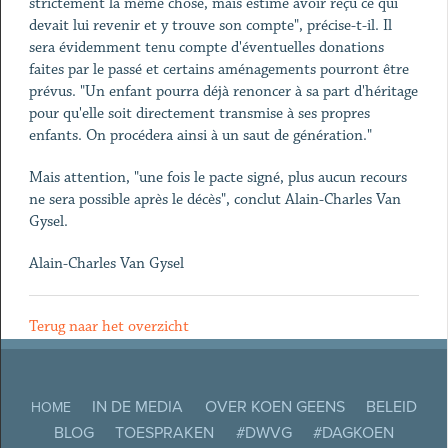
strictement la même chose, mais estime avoir reçu ce qui
devait lui revenir et y trouve son compte", précise-t-il. Il
sera évidemment tenu compte d'éventuelles donations
faites par le passé et certains aménagements pourront être
prévus. "Un enfant pourra déjà renoncer à sa part d'héritage
pour qu'elle soit directement transmise à ses propres
enfants. On procédera ainsi à un saut de génération."
Mais attention, "une fois le pacte signé, plus aucun recours
ne sera possible après le décès", conclut Alain-Charles Van
Gysel.
Alain-Charles Van Gysel
Terug naar het overzicht
IN DE MEDIA
OVER KOEN GEENS
BELEID
HOME
BLOG
TOESPRAKEN
#DWVG
#DAGKOEN