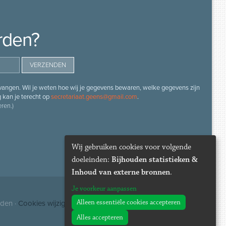
rden?
angen. Wil je weten hoe wij je gegevens bewaren, welke gegevens zijn
g kan je terecht op
secretariaat.geens@gmail.com
.
ren.)
Wij gebruiken cookies voor volgende
doeleinden:
Bijhouden statistieken &
Inhoud van externe bronnen
.
Je voorkeur aanpassen
Alleen essentiële cookies accepteren
uden ·
Cookies wijzigen
Alles accepteren