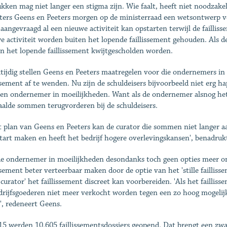
ukken mag niet langer een stigma zijn. Wie faalt, heeft niet noodzakeli
ters Geens en Peeters morgen op de ministerraad een wetsontwerp v
 aangevraagd al een nieuwe activiteit kan opstarten terwijl de failli
e activiteit worden buiten het lopende faillissement gehouden. Als 
n het lopende faillissement kwijtgescholden worden.
ktijdig stellen Geens en Peeters maatregelen voor die ondernemers 
issement af te wenden. Nu zijn de schuldeisers bijvoorbeeld niet erg h
en ondernemer in moeilijkheden. Want als de ondernemer alsnog het f
aalde sommen terugvorderen bij de schuldeisers.
t plan van Geens en Peeters kan de curator die sommen niet langer 
tart maken en heeft het bedrijf hogere overlevingskansen', benadruk
de ondernemer in moeilijkheden desondanks toch geen opties meer om
issement beter verteerbaar maken door de optie van het 'stille faillis
le curator' het faillissement discreet kan voorbereiden. 'Als het fail
drijfsgoederen niet meer verkocht worden tegen een zo hoog mogelijk
', redeneert Geens.
15 werden 10.605 faillissementsdossiers geopend. Dat brengt een zw