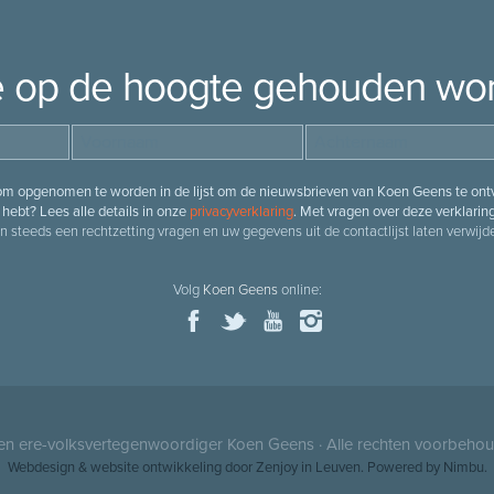
je op de hoogte gehouden wo
 om opgenomen te worden in de lijst om de nieuwsbrieven van Koen Geens te ontv
hebt? Lees alle details in onze
privacyverklaring
. Met vragen over deze verklarin
n steeds een rechtzetting vragen en uw gegevens uit de contactlijst laten verwijde
Volg
Koen Geens
online:
 en ere-volksvertegenwoordiger
Koen Geens
· Alle rechten voorbeho
Webdesign
&
website ontwikkeling
door
Zenjoy in Leuven
. Powered by
Nimbu
.