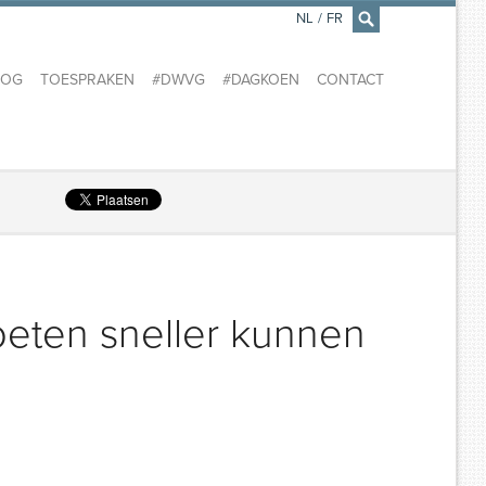
NL
/
FR
×
LOG
TOESPRAKEN
#DWVG
#DAGKOEN
CONTACT
oeten sneller kunnen