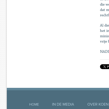
die w
dat m
recht
Al di
het i
minis
vrije
NADI
IN DE MEDIA
OVER KOEN
HOME