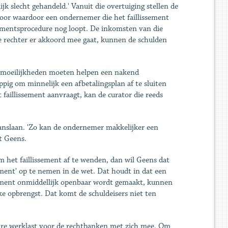
jk slecht gehandeld.' Vanuit die overtuiging stellen de
oor waardoor een ondernemer die het faillissement
ssementsprocedure nog loopt. De inkomsten van die
de rechter er akkoord mee gaat, kunnen de schulden
in moeilijkheden moeten helpen een nakend
appig om minnelijk een afbetalingsplan af te sluiten
aillissement aanvraagt, kan de curator die reeds
aanslaan. 'Zo kan de ondernemer makkelijker een
t Geens.
 het faillissement af te wenden, dan wil Geens dat
sement' op te nemen in de wet. Dat houdt in dat een
lissement onmiddellijk openbaar wordt gemaakt, kunnen
e opbrengst. Dat komt de schuldeisers niet ten
are werklast voor de rechtbanken met zich mee. Om