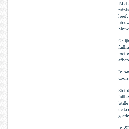
'Misl
minis
heeft
nieuw
binne
Gelij
faill
met e
afbet
In he
doors
Ziet 
faill
'stil
de be
goede
In 20