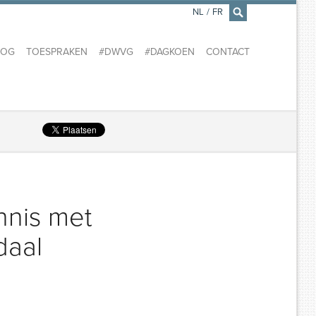
NL
/
FR
×
LOG
TOESPRAKEN
#DWVG
#DAGKOEN
CONTACT
nnis met
daal