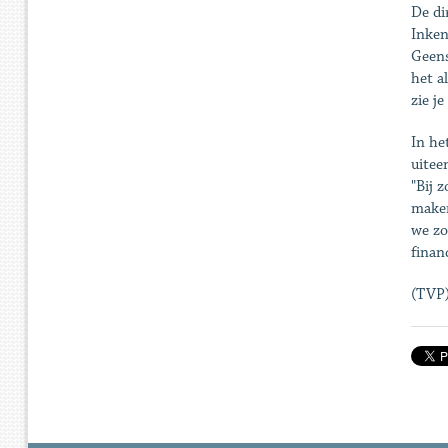
De di
Inken
Geens
het a
zie j
In he
uitee
"Bij 
maken
we zo
finan
(TVP