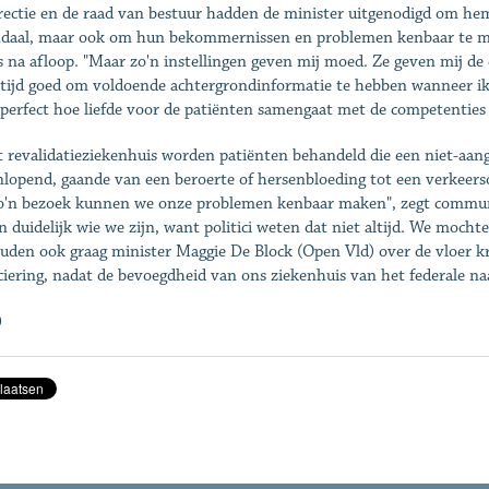
rectie en de raad van bestuur hadden de minister uitgenodigd om he
daal, maar ook om hun bekommernissen en problemen kenbaar te ma
 na afloop. "Maar zo'n instellingen geven mij moed. Ze geven mij de
ltijd goed om voldoende achtergrondinformatie te hebben wanneer ik 
e perfect hoe liefde voor de patiënten samengaat met de competenties v
t revalidatieziekenhuis worden patiënten behandeld die een niet-aan
nlopend, gaande van een beroerte of hersenbloeding tot een verkeerso
zo'n bezoek kunnen we onze problemen kenbaar maken", zegt commun
 duidelijk wie we zijn, want politici weten dat niet altijd. We moc
uden ook graag minister Maggie De Block (Open Vld) over de vloer k
ciering, nadat de bevoegdheid van ons ziekenhuis van het federale na
)