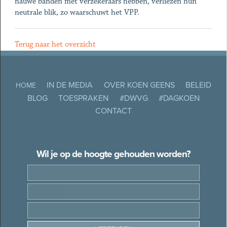
nauwe banden met verzekeraars hebben, verliezen hun
neutrale blik, zo waarschuwt het VPP.
Terug naar het overzicht
IN DE MEDIA
OVER KOEN GEENS
BELEID
HOME
BLOG
TOESPRAKEN
#DWVG
#DAGKOEN
CONTACT
Wil je op de hoogte gehouden worden?