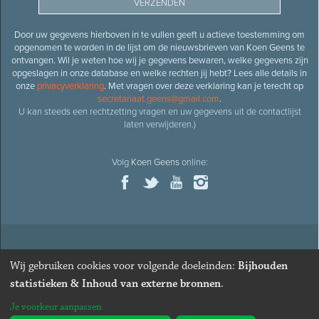
Door uw gegevens hierboven in te vullen geeft u actieve toestemming om
opgenomen te worden in de lijst om de nieuwsbrieven van Koen Geens te
ontvangen. Wil je weten hoe wij je gegevens bewaren, welke gegevens zijn
opgeslagen in onze database en welke rechten jij hebt? Lees alle details in
onze
privacyverklaring
. Met vragen over deze verklaring kan je terecht op
secretariaat.geens@gmail.com
.
U kan steeds een rechtzetting vragen en uw gegevens uit de contactlijst
laten verwijderen.)
Volg
Koen Geens
online:
© 2026
Oud-minister en ere-volksvertegenwoordiger
Koen
Wij gebruiken cookies voor volgende doeleinden:
Bijhouden
Geens
· Alle rechten voorbehouden ·
Cookies wijzigen
statistieken & Inhoud van externe bronnen
.
Webdesign
&
website ontwikkeling
door
Zenjoy in Leuven
. Powered by
Je voorkeur aanpassen
Nimbu
.