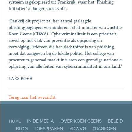
systeem is gekopieerd uit Frankrijk, waar het 'Phishing
Initiative' al langer succesvol is.
'Dankzij dit project zal het aantal geslaagde
phishingpogingen verminderen', stelt minister van Justitie
Koen Geens (CD&V). 'Cybercriminaliteit is een prioriteit,
zowel op het vlak van preventie als opsporing en
vervolging. Iedereen die het slachtoffer is van phishing
moet dat aangeven bij de lokale politie. Het college van
procureurs-generaal maakt intussen een grondige nationale
oplijsting van alle feiten van cybercriminaliteit in ons land.'
LARS BOVÉ
Terug naar het overzicht
IN DE MEDIA
OVER KOEN GEENS
BELEID
HOME
BLOG
TOESPRAKEN
#DWVG
#DAGKOEN