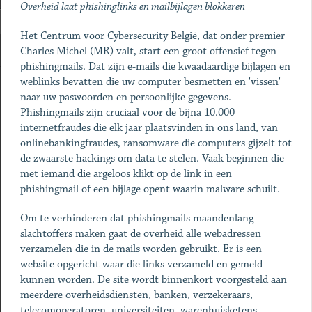
Overheid laat phishinglinks en mailbijlagen blokkeren
Het Centrum voor Cybersecurity België, dat onder premier
Charles Michel (MR) valt, start een groot offensief tegen
phishingmails. Dat zijn e-mails die kwaadaardige bijlagen en
weblinks bevatten die uw computer besmetten en 'vissen'
naar uw paswoorden en persoonlijke gegevens.
Phishingmails zijn cruciaal voor de bijna 10.000
internetfraudes die elk jaar plaatsvinden in ons land, van
onlinebankingfraudes, ransomware die computers gijzelt tot
de zwaarste hackings om data te stelen. Vaak beginnen die
met iemand die argeloos klikt op de link in een
phishingmail of een bijlage opent waarin malware schuilt.
Om te verhinderen dat phishingmails maandenlang
slachtoffers maken gaat de overheid alle webadressen
verzamelen die in de mails worden gebruikt. Er is een
website opgericht waar die links verzameld en gemeld
kunnen worden. De site wordt binnenkort voorgesteld aan
meerdere overheidsdiensten, banken, verzekeraars,
telecomoperatoren, universiteiten, warenhuisketens,