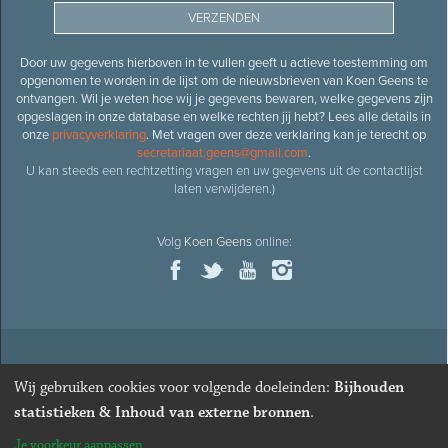
Door uw gegevens hierboven in te vullen geeft u actieve toestemming om
opgenomen te worden in de lijst om de nieuwsbrieven van Koen Geens te
ontvangen. Wil je weten hoe wij je gegevens bewaren, welke gegevens zijn
opgeslagen in onze database en welke rechten jij hebt? Lees alle details in
onze
privacyverklaring
. Met vragen over deze verklaring kan je terecht op
secretariaat.geens@gmail.com
.
U kan steeds een rechtzetting vragen en uw gegevens uit de contactlijst
laten verwijderen.)
Volg
Koen Geens
online:
© 2026
Oud-minister en ere-volksvertegenwoordiger
Koen
Wij gebruiken cookies voor volgende doeleinden:
Bijhouden
Geens
· Alle rechten voorbehouden ·
Cookies wijzigen
statistieken & Inhoud van externe bronnen
.
Webdesign
&
website ontwikkeling
door
Zenjoy in Leuven
. Powered by
Je voorkeur aanpassen
Nimbu
.