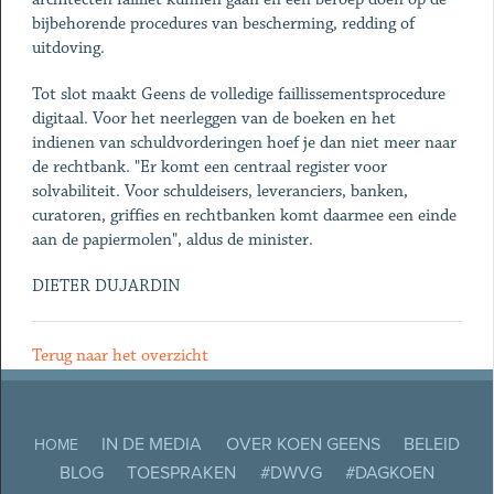
bijbehorende procedures van bescherming, redding of
uitdoving.
Tot slot maakt Geens de volledige faillissementsprocedure
digitaal. Voor het neerleggen van de boeken en het
indienen van schuldvorderingen hoef je dan niet meer naar
de rechtbank. "Er komt een centraal register voor
solvabiliteit. Voor schuldeisers, leveranciers, banken,
curatoren, griffies en rechtbanken komt daarmee een einde
aan de papiermolen", aldus de minister.
DIETER DUJARDIN
Terug naar het overzicht
IN DE MEDIA
OVER KOEN GEENS
BELEID
HOME
BLOG
TOESPRAKEN
#DWVG
#DAGKOEN