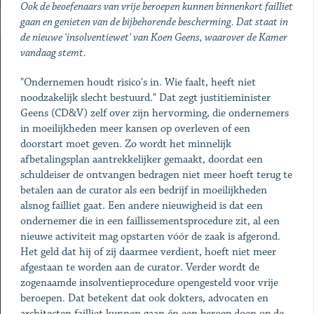
Ook de beoefenaars van vrije beroepen kunnen binnenkort failliet
gaan en genieten van de bijbehorende bescherming. Dat staat in
de nieuwe 'insolventiewet' van Koen Geens, waarover de Kamer
vandaag stemt.
"Ondernemen houdt risico's in. Wie faalt, heeft niet
noodzakelijk slecht bestuurd." Dat zegt justitieminister
Geens (CD&V) zelf over zijn hervorming, die ondernemers
in moeilijkheden meer kansen op overleven of een
doorstart moet geven. Zo wordt het minnelijk
afbetalingsplan aantrekkelijker gemaakt, doordat een
schuldeiser de ontvangen bedragen niet meer hoeft terug te
betalen aan de curator als een bedrijf in moeilijkheden
alsnog failliet gaat. Een andere nieuwigheid is dat een
ondernemer die in een faillissementsprocedure zit, al een
nieuwe activiteit mag opstarten vóór de zaak is afgerond.
Het geld dat hij of zij daarmee verdient, hoeft niet meer
afgestaan te worden aan de curator. Verder wordt de
zogenaamde insolventieprocedure opengesteld voor vrije
beroepen. Dat betekent dat ook dokters, advocaten en
architecten failliet kunnen gaan én een beroep doen op de