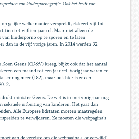
erspreiden van kinderpornografie. Ook het bezit van
p gelijke welke manier verspreidt, riskeert vijf tot
t tien tot vijftien jaar cel. Maar niet alleen de
urs van kinderporno op te sporen en te laten
er dan in de vijf vorige jaren. In 2014 werden 32
e Koen Geens (CD&V) kreeg, blijkt ook dat het aantal
iskeren een maand tot een jaar cel. Vorig jaar waren er
at er nog meer (182), maar ook hier is er een
2012.
nadrukt minister Geens. De wet is in mei vorig jaar nog
en seksuele uitbuiting van kinderen. Het gaat dan
reiden. Alle Europese lidstaten moeten maatregelen
rspreiden te verwijderen. Ze moeten die webpagina's
moet aan de vereiste om die webpagina's 'onverwijld'