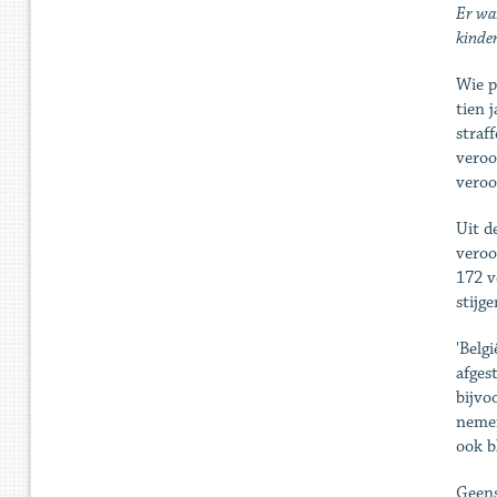
Er war
kinde
Wie p
tien j
straf
veroo
veroo
Uit d
veroo
172 v
stijg
'Belg
afges
bijvo
nemen
ook b
Geens