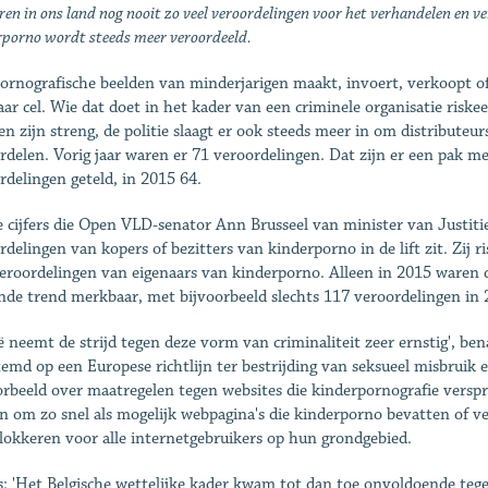
en in ons land nog nooit zo veel veroordelingen voor het verhandelen en v
rporno wordt steeds meer veroordeeld.
ornografische beelden van minderjarigen maakt, invoert, verkoopt of o
aar cel. Wie dat doet in het kader van een criminele organisatie riskeer
fen zijn streng, de politie slaagt er ook steeds meer in om distribute
rdelen. Vorig jaar waren er 71 veroordelingen. Dat zijn er een pak me
rdelingen geteld, in 2015 64.
e cijfers die Open VLD-senator Ann Brusseel van minister van Justiti
rdelingen van kopers of bezitters van kinderporno in de lift zit. Zij r
eroordelingen van eigenaars van kinderporno. Alleen in 2015 waren d
ende trend merkbaar, met bijvoorbeeld slechts 117 veroordelingen in 
ië neemt de strijd tegen deze vorm van criminaliteit zeer ernstig', be
temd op een Europese richtlijn ter bestrijding van seksueel misbruik 
orbeeld over maatregelen tegen websites die kinderpornografie versp
 om zo snel als mogelijk webpagina's die kinderporno bevatten of ve
lokkeren voor alle internetgebruikers op hun grondgebied.
: 'Het Belgische wettelijke kader kwam tot dan toe onvoldoende tege