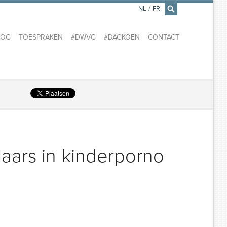
NL
/
FR
×
LOG
TOESPRAKEN
#DWVG
#DAGKOEN
CONTACT
aars in kinderporno