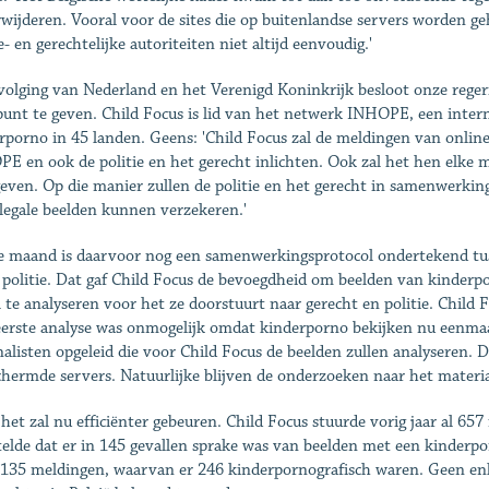
rwijderen. Vooral voor de sites die op buitenlandse servers worden ge
e- en gerechtelijke autoriteiten niet altijd eenvoudig.'
volging van Nederland en het Verenigd Koninkrijk besloot onze regeri
unt te geven. Child Focus is lid van het netwerk INHOPE, een intern
rporno in 45 landen. Geens: 'Child Focus zal de meldingen van onlin
E en ook de politie en het gerecht inlichten. Ook zal het hen elke 
even. Op die manier zullen de politie en het gerecht in samenwerking
llegale beelden kunnen verzekeren.'
e maand is daarvoor nog een samenwerkingsprotocol ondertekend tuss
 politie. Dat gaf Child Focus de bevoegdheid om beelden van kinderpo
al te analyseren voor het ze doorstuurt naar gerecht en politie. Child
eerste analyse was onmogelijk omdat kinderporno bekijken nu eenmaal 
analisten opgeleid die voor Child Focus de beelden zullen analyseren.
chermde servers. Natuurlijke blijven de onderzoeken naar het materia
het zal nu efficiënter gebeuren. Child Focus stuurde vorig jaar al 65
telde dat er in 145 gevallen sprake was van beelden met een kinderpor
135 meldingen, waarvan er 246 kinderpornografisch waren. Geen enke