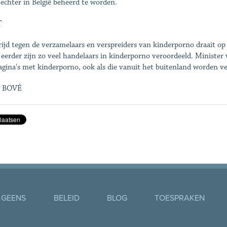
 echter in België beheerd te worden.
T
rijd tegen de verzamelaars en verspreiders van kinderporno draait op 
 eerder zijn zo veel handelaars in kinderporno veroordeeld. Ministe
gina's met kinderporno, ook als die vanuit het buitenland worden ver
 BOVÉ
 GEENS
BELEID
BLOG
TOESPRAKEN