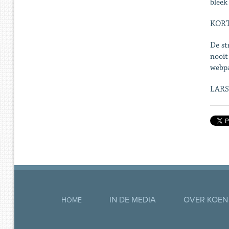
bleek
KOR
De st
nooit
webpa
LARS
IN DE MEDIA
OVER KOEN
HOME