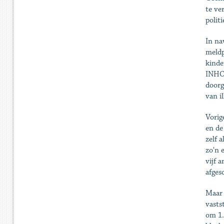
te ve
politi
In na
meldp
kinde
INHOP
doorg
van i
Vorig
en de
zelf 
zo'n 
vijf 
afges
Maar 
vasts
om 1.