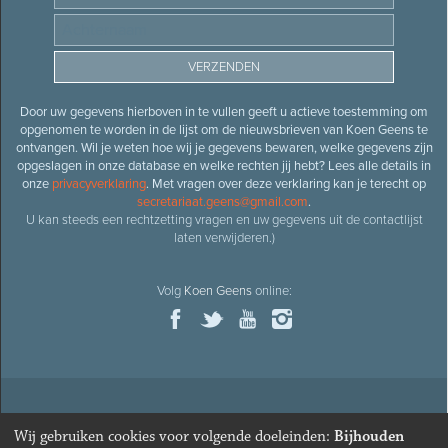
Door uw gegevens hierboven in te vullen geeft u actieve toestemming om
opgenomen te worden in de lijst om de nieuwsbrieven van Koen Geens te
ontvangen. Wil je weten hoe wij je gegevens bewaren, welke gegevens zijn
opgeslagen in onze database en welke rechten jij hebt? Lees alle details in
onze
privacyverklaring
. Met vragen over deze verklaring kan je terecht op
secretariaat.geens@gmail.com
.
U kan steeds een rechtzetting vragen en uw gegevens uit de contactlijst
laten verwijderen.)
Volg
Koen Geens
online:
© 2026
Oud-minister en ere-volksvertegenwoordiger
Koen
Wij gebruiken cookies voor volgende doeleinden:
Bijhouden