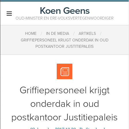
Koen Geens
×
OUD-MINISTER EN ERE-VOLKSVERTEGENWOORDIGER
/
/
/
HOME
IN DE MEDIA
ARTIKELS
​GRIFFIEPERSONEEL KRIJGT ONDERDAK IN OUD
POSTKANTOOR JUSTITIEPALEIS
​Griffiepersoneel krijgt
onderdak in oud
postkantoor Justitiepaleis