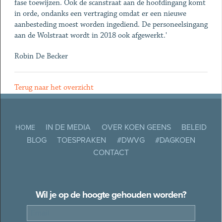
fase toewijzen. Ook de scanstraat aan de hoofdingang komt
in orde, ondanks een vertraging omdat er een nieuwe
aanbesteding moest worden ingediend. De personeelsingang
aan de Wolstraat wordt in 2018 ook afgewerkt.'
Robin De Becker
Terug naar het overzicht
IN DE MEDIA
OVER KOEN GEENS
BELEID
HOME
BLOG
TOESPRAKEN
#DWVG
#DAGKOEN
CONTACT
Wil je op de hoogte gehouden worden?