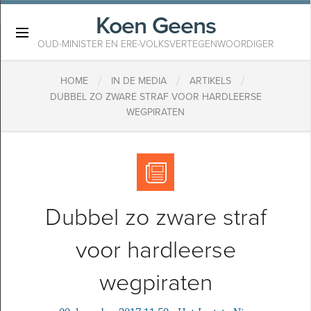
Koen Geens
×
OUD-MINISTER EN ERE-VOLKSVERTEGENWOORDIGER
/
/
/
HOME
IN DE MEDIA
ARTIKELS
​DUBBEL ZO ZWARE STRAF VOOR HARDLEERSE
WEGPIRATEN
​Dubbel zo zware straf
voor hardleerse
wegpiraten