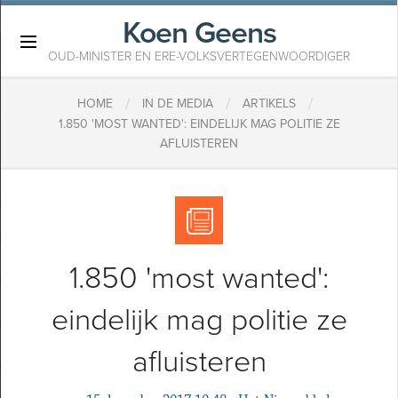
Koen Geens
×
OUD-MINISTER EN ERE-VOLKSVERTEGENWOORDIGER
/
/
/
HOME
IN DE MEDIA
ARTIKELS
​1.850 'MOST WANTED': EINDELIJK MAG POLITIE ZE
AFLUISTEREN
​1.850 'most wanted':
eindelijk mag politie ze
afluisteren