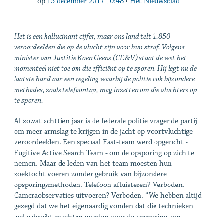
op
15 december 2017 10:48
•
Het Nieuwsblad
Het is een hallucinant cijfer, maar ons land telt 1.850
veroordeelden die op de vlucht zijn voor hun straf. Volgens
minister van Justitie Koen Geens (CD&V) staat de wet het
momenteel niet toe om die efficiënt op te sporen. Hij legt nu de
laatste hand aan een regeling waarbij de politie ook bijzondere
methodes, zoals telefoontap, mag inzetten om die vluchters op
te sporen.
Al zowat achttien jaar is de federale politie vragende partij
om meer armslag te krijgen in de jacht op voortvluchtige
veroordeelden. Een speciaal Fast-team werd opgericht -
Fugitive Active Search Team - om de opsporing op zich te
nemen. Maar de leden van het team moesten hun
zoektocht voeren zonder gebruik van bijzondere
opsporingsmethoden. Telefoon afluisteren? Verboden.
Cameraobservaties uitvoeren? Verboden. “We hebben altijd
gezegd dat we het eigenaardig vonden dat die technieken
wel gebruikt mochten worden voor de opsporing van