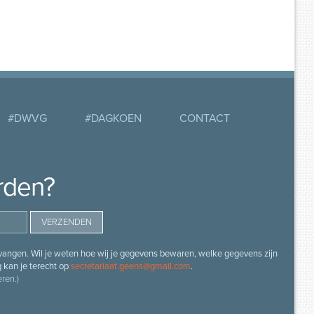
#DWVG
#DAGKOEN
CONTACT
rden?
angen. Wil je weten hoe wij je gegevens bewaren, welke gegevens zijn
g kan je terecht op
secretariaat.geens@gmail.com
.
ren.)