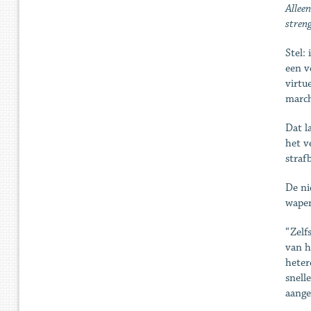
Alleen
streng
Stel:
een v
virtu
march
Dat l
het v
straf
De ni
wapen
“Zelf
van h
heter
snell
aange