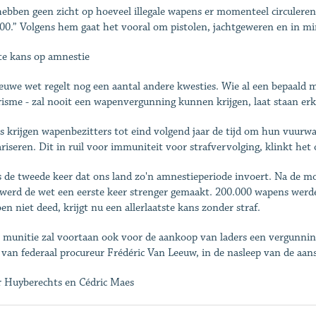
ebben geen zicht op hoeveel illegale wapens er momenteel circuleren 
00.” Volgens hem gaat het vooral om pistolen, jachtgeweren en in 
te kans op amnestie
euwe wet regelt nog een aantal andere kwesties. Wie al een bepaald mi
risme - zal nooit een wapenvergunning kunnen krijgen, laat staan e
s krijgen wapenbezitters tot eind volgend jaar de tijd om hun vuur
ariseren. Dit in ruil voor immuniteit voor strafvervolging, klinkt het
s de tweede keer dat ons land zo'n amnestie­periode invoert. Na de
werd de wet een eerste keer strenger gemaakt. 200.000 wapens werde
oen niet deed, krijgt nu een allerlaatste kans zonder straf.
 munitie zal voortaan ook voor de aankoop van laders een vergunnin
 van federaal ­procureur Frédéric Van Leeuw, in de nasleep van de aans
r Huyberechts en Cédric Maes