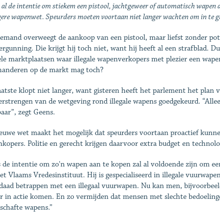
 al de intentie om stiekem een pistool, jachtgeweer of automatisch wapen 
ere wapenwet. Speurders moeten voortaan niet langer wachten om in te grij
 iemand overweegt de aankoop van een pistool, maar liefst zonder pot
ergunning. Die krijgt hij toch niet, want hij heeft al een strafblad. D
ele marktplaatsen waar illegale wapenverkopers met plezier een wape
anderen op de markt mag toch?
aatste klopt niet langer, want gisteren heeft het parlement het pla
erstrengen van de wetgeving rond illegale wapens goedgekeurd. “Alle
baar”, zegt Geens.
euwe wet maakt het mogelijk dat speurders voortaan proactief kunne
kopers. Politie en gerecht krijgen daarvoor extra budget en technolog
s de intentie om zo'n wapen aan te kopen zal al voldoende zijn om een
et Vlaams Vredes­instituut. Hij is gespecialiseerd in illegale vuurwa
daad betrappen met een illegaal vuurwapen. Nu kan men, bijvoorbeeld
er in actie komen. En zo vermijden dat mensen met slechte bedoelin
schafte wapens.”