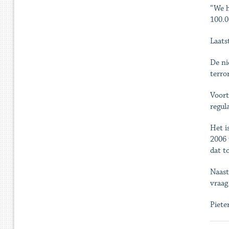
“We h
100.0
Laats
De ni
terro
Voort
regul
Het i
2006 
dat t
Naast
vraag
Piete