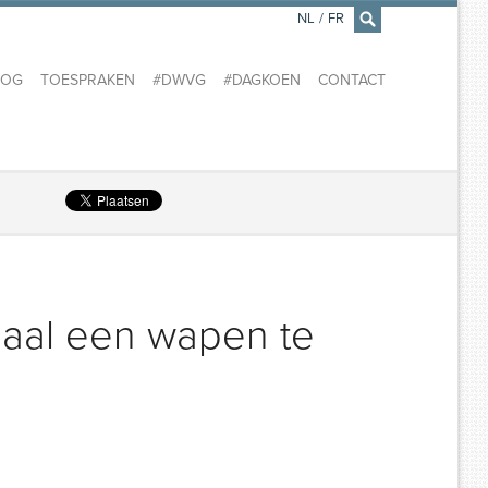
NL
/
FR
×
LOG
TOESPRAKEN
#DWVG
#DAGKOEN
CONTACT
gaal een wapen te