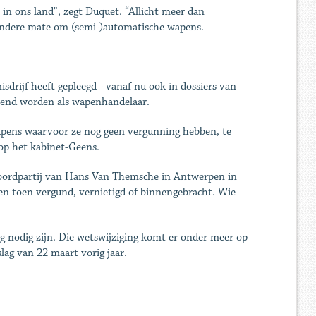
in ons land”, zegt Duquet. “Allicht meer dan
mindere mate om (semi-)automatische wapens.
sdrijf heeft gepleegd - vanaf nu ook in dossiers van
rkend worden als wapenhandelaar.
wapens waarvoor ze nog geen vergunning hebben, te
 op het kabinet-Geens.
 moordpartij van Hans Van Themsche in Antwerpen in
n toen vergund, vernietigd of binnengebracht. Wie
g nodig zijn. Die wetswijziging komt er onder meer op
lag van 22 maart vorig jaar.