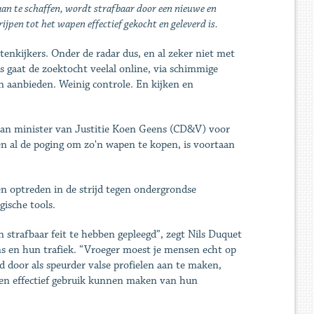
aan te schaffen, wordt strafbaar door een nieuwe en
pen tot het ­wapen effectief gekocht en geleverd is.
tenkijkers. Onder de radar dus, en al zeker niet met
us gaat de zoektocht veelal online, via schimmige
n aanbieden. Weinig controle. En kijken en
n van minister van Justitie Koen Geens (CD&V) voor
en al de poging om zo'n wapen te kopen, is voortaan
n optreden in de strijd tegen ondergrondse
ische tools.
 strafbaar feit te hebben gepleegd”, zegt Nils Duquet
pens en hun trafiek. “Vroeger moest je mensen echt op
 door als speurder valse profielen aan te maken,
gen effectief gebruik kunnen maken van hun