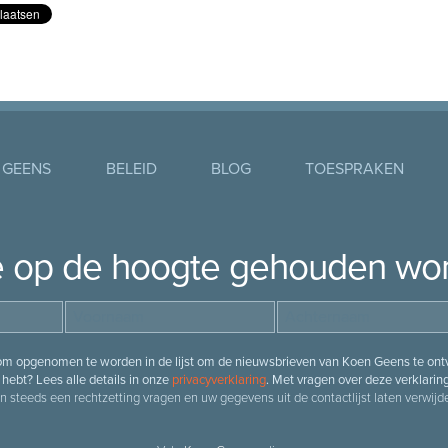
 GEENS
BELEID
BLOG
TOESPRAKEN
je op de hoogte gehouden wo
 om opgenomen te worden in de lijst om de nieuwsbrieven van Koen Geens te ontv
hebt? Lees alle details in onze
privacyverklaring
. Met vragen over deze verklarin
n steeds een rechtzetting vragen en uw gegevens uit de contactlijst laten verwijde