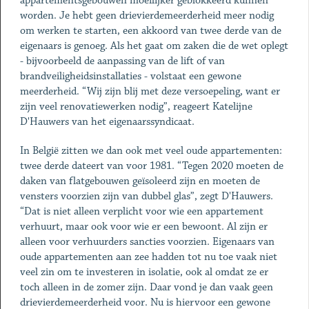
appartementsgebouwen moeilijker geblokkeerd kunnen
worden. Je hebt geen drievierdemeerderheid meer nodig
om werken te starten, een akkoord van twee derde van de
eigenaars is genoeg. Als het gaat om zaken die de wet oplegt
- bijvoorbeeld de aanpassing van de lift of van
brandveiligheidsinstallaties - volstaat een gewone
meerderheid. “Wij zijn blij met deze versoepeling, want er
zijn veel renovatiewerken nodig”, reageert Katelijne
D'Hauwers van het eigenaarssyndicaat.
In België zitten we dan ook met veel oude appartementen:
twee derde dateert van voor 1981. “Tegen 2020 moeten de
daken van flatgebouwen geïsoleerd zijn en moeten de
vensters voorzien zijn van dubbel glas”, zegt D'Hauwers.
“Dat is niet alleen verplicht voor wie een appartement
verhuurt, maar ook voor wie er een bewoont. Al zijn er
alleen voor verhuurders sancties voorzien. Eigenaars van
oude appartementen aan zee hadden tot nu toe vaak niet
veel zin om te investeren in isolatie, ook al omdat ze er
toch alleen in de zomer zijn. Daar vond je dan vaak geen
drievierdemeerderheid voor. Nu is hiervoor een gewone