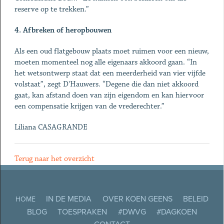
reserve op te trekken.”
4. Afbreken of heropbouwen
Als een oud flatgebouw plaats moet ruimen voor een nieuw,
moeten momenteel nog alle eigenaars akkoord gaan. “In
het wetsontwerp staat dat een meerderheid van vier vijfde
volstaat”, zegt D'Hauwers. “Degene die dan niet akkoord
gaat, kan afstand doen van zijn eigendom en kan hiervoor
een compensatie krijgen van de vrederechter.”
Liliana CASAGRANDE
Terug naar het overzicht
IN DE MEDIA
OVER KOEN GEENS
BELEID
HOME
BLOG
TOESPRAKEN
#DWVG
#DAGKOEN