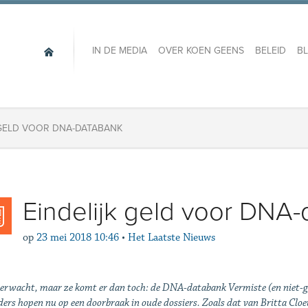
IN DE MEDIA
OVER KOEN GEENS
BELEID
B
 GELD VOOR DNA-DATABANK
Eindelijk geld voor DNA
op
23 mei 2018 10:46
•
Het Laatste Nieuws
erwacht, maar ze komt er dan toch: de DNA-databank Vermiste (en niet-geï
ders hopen nu op een doorbraak in oude dossiers. Zoals dat van Britta Cl