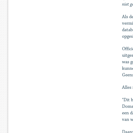
niet g
Als d
vermi
datab
opges
Offic
uitge
was g
kunne
Geens
Alles
"Dit 
Doms,
een d
van w
Daaro