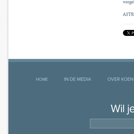
verge
ASTR
IN DE MEDIA
OVER KOEN
HOME
Wil 