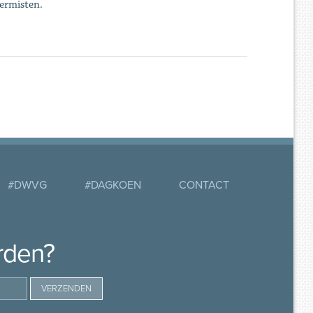
vermisten.
#DWVG
#DAGKOEN
CONTACT
rden?