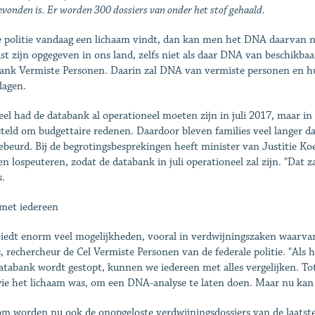
evonden is. Er worden 300 dossiers van onder het stof gehaald.
e politie vandaag een lichaam vindt, dan kan men het DNA daarvan ni
st zijn opgegeven in ons land, zelfs niet als daar DNA van beschikb
ank Vermiste Personen. Daarin zal DNA van vermiste personen en hu
lagen.
ieel had de databank al operationeel moeten zijn in juli 2017, maar i
steld om budgettaire redenen. Daardoor bleven families veel langer d
ebeurd. Bij de begrotingsbesprekingen heeft minister van Justitie 
n lospeuteren, zodat de databank in juli operationeel zal zijn. "Dat z
.
 met iedereen
biedt enorm veel mogelijkheden, vooral in verdwijningszaken waarvan 
 rechercheur de Cel Vermiste Personen van de federale politie. "Al
atabank wordt gestopt, kunnen we iedereen met alles vergelijken. T
ie het lichaam was, om een DNA-analyse te laten doen. Maar nu kan
m worden nu ook de onopgeloste verdwijningsdossiers van de laatste t