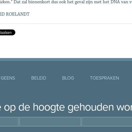
leken." Dat zal binnenkort dus ook het geval zijn met het DNA van 
ID ROELANDT
 GEENS
BELEID
BLOG
TOESPRAKEN
je op de hoogte gehouden wo