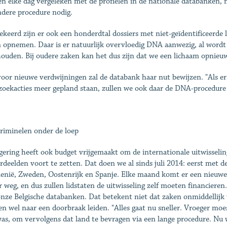
n elke dag vergeleken met de profielen in de nationale databanken, m
ndere procedure nodig.
keerd zijn er ook een honderdtal dossiers met niet-geïdentificeerde 
n opnemen. Daar is er natuurlijk overvloedig DNA aanwezig, al wordt d
houden. Bij oudere zaken kan het dus zijn dat we een lichaam opnie
oor nieuwe verdwijningen zal de databank haar nut bewijzen. "Als e
zoekacties meer gepland staan, zullen we ook daar de DNA-procedure
riminelen onder de loep
gering heeft ook budget vrijgemaakt om de internationale uitwissel
rdeelden voort te zetten. Dat doen we al sinds juli 2014: eerst met d
nië, Zweden, Oostenrijk en Spanje. Elke maand komt er een nieuwe li
 weg, en dus zullen lidstaten de uitwisseling zelf moeten financieren
nze Belgische databanken. Dat betekent niet dat zaken onmiddellijk
n wel naar een doorbraak leiden. "Alles gaat nu sneller. Vroeger moe
was, om vervolgens dat land te bevragen via een lange procedure. Nu