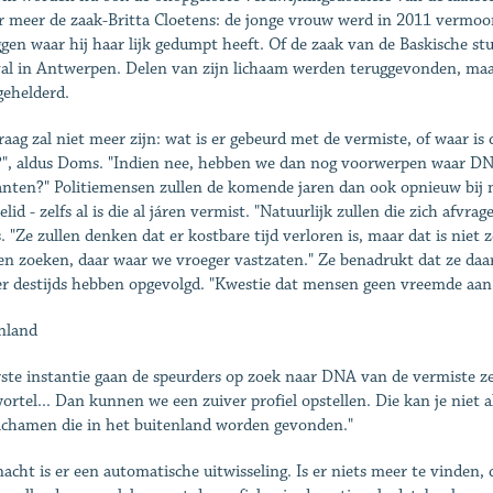
 meer de zaak-Britta Cloetens: de jonge vrouw werd in 2011 vermoord
ggen waar hij haar lijk gedumpt heeft. Of de zaak van de Baskische st
al in Antwerpen. Delen van zijn lichaam werden teruggevonden, maar
ehelderd.
raag zal niet meer zijn: wat is er gebeurd met de vermiste, of waar is
, aldus Doms. "Indien nee, hebben we dan nog voorwerpen waar DNA
nten?" Politiemensen zullen de komende jaren dan ook opnieuw bij
ielid - zelfs al is die al járen vermist. "Natuurlijk zullen die zich af
 "Ze zullen denken dat er kostbare tijd verloren is, maar dat is niet 
n zoeken, daar waar we vroeger vastzaten." Ze benadrukt dat ze daar
er destijds hebben opgevolgd. "Kwestie dat mensen geen vreemde aan 
nland
rste instantie gaan de speurders op zoek naar DNA van de vermiste zel
ortel... Dan kunnen we een zuiver profiel opstellen. Die kan je niet a
ichamen die in het buitenland worden gevonden."
nacht is er een automatische uitwisseling. Is er niets meer te vinden