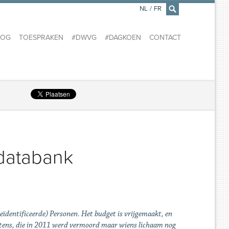
NL
/
FR
×
LOG
TOESPRAKEN
#DWVG
#DAGKOEN
CONTACT
-databank
dentificeerde) Personen. Het budget is vrijgemaakt, en
oetens, die in 2011 werd vermoord maar wiens lichaam nog