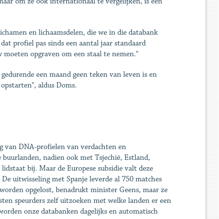
aar om ze ook internationaal te vergelijken, is een
lichamen en lichaamsdelen, die we in die databank
at profiel pas sinds een aantal jaar standaard
uw moeten opgraven om een staal te nemen."
r gedurende een maand geen teken van leven is en
 opstarten", aldus Doms.
ing van DNA-profielen van verdachten en
e buurlanden, nadien ook met Tsjechië, Estland,
dstaat bij. Maar de Europese subsidie valt deze
. De uitwisseling met Spanje leverde al 750 matches
 worden opgelost, benadrukt minister Geens, maar ze
sten speurders zelf uitzoeken met welke landen er een
 worden onze databanken dagelijks en automatisch