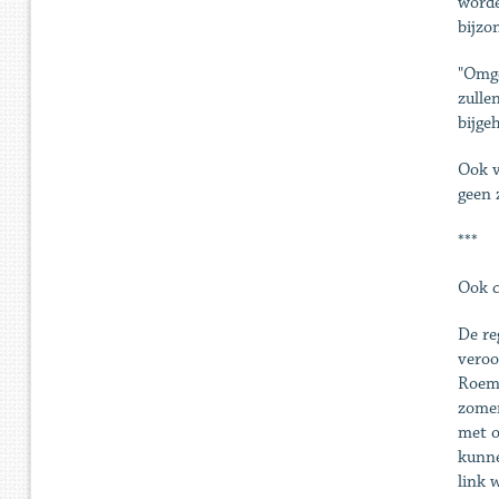
worde
bijzo
"Omge
zulle
bijge
Ook v
geen 
***
Ook c
De re
veroo
Roeme
zomer
met o
kunne
link 