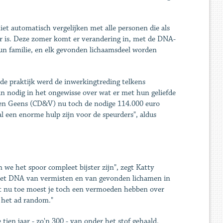
et automatisch vergelijken met alle personen die als
aar is. Deze zomer komt er verandering in, met de DNA-
n familie, en elk gevonden lichaamsdeel worden
n de praktijk werd de inwerkingtreding telkens
an nodig in het ongewisse over wat er met hun geliefde
Koen Geens (CD&V) nu toch de nodige 114.000 euro
al een enorme hulp zijn voor de speurders", aldus
we het spoor compleet bijster zijn", zegt Katty
s het DNA van vermisten en van gevonden lichamen in
ot nu toe moest je toch een vermoeden hebben over
 het ad random."
ien jaar - zo'n 300 - van onder het stof gehaald.