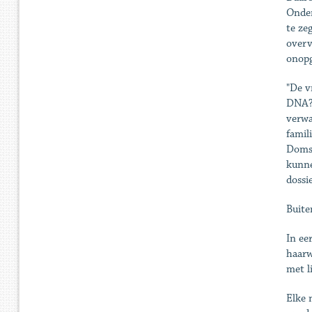
Onder
te ze
overv
onopg
"De v
DNA?"
verwa
famil
Doms.
kunne
dossi
Buite
In ee
haarw
met l
Elke 