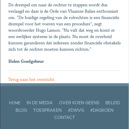
De drempel om naar de rechter te stappen wordt dus
verlaagd en daar is de Orde van Vlaamse Balies enthousiast
om. “De huidige regeling van de rolrechten is een financiële
drempel voor het voeren van een procedure", zegt
woordvoerder Hugo Lamon. "Nu valt dat weg en komt er
een eerlijker systeem in de plaats. Nu moet de overheid
kunnen garanderen dat iedereen zonder financiële obstakels
zich tot de rechter moeten kunnen richten."
Helen Goedgebeur
Terug naar het overzicht
IN DE MEDIA
OVER KOEN GEENS
BELEID
HOME
BLOG
TOESPRAKEN
#DWVG
#DAGKOEN
CONTACT