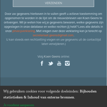
Door uw gegevens hierboven in te vullen geeft u actieve toestemming om
opgenomen te worden in de lijst om de nieuwsbrieven van Koen Geens te
ontvangen. Wil je weten hoe wij je gegevens bewaren, welke gegevens zijn
opgeslagen in onze database en welke rechten jij hebt? Lees alle details in
onze
privacyverklaring
. Met vragen over deze verklaring kan je terecht op
secretariaat.geens@gmail.com
.
U kan steeds een rechtzetting vragen en uw gegevens uit de contactlijst
laten verwijderen.)
Volg
Koen Geens
online:
© 2026
Oud-minister en ere-volksvertegenwoordiger
Koen
Wij gebruiken cookies voor volgende doeleinden:
Bijhouden
Geens
· Alle rechten voorbehouden ·
Cookies wijzigen
statistieken & Inhoud van externe bronnen
.
Webdesign
&
website ontwikkeling
door
Zenjoy in Leuven
. Powered by
Je voorkeur aanpassen
Nimbu
.