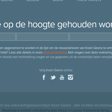
je op de hoogte gehouden wo
 om opgenomen te worden in de lijst om de nieuwsbrieven van Koen Geens te ontv
hebt? Lees alle details in onze
privacyverklaring
. Met vragen over deze verklarin
n steeds een rechtzetting vragen en uw gegevens uit de contactlijst laten verwijde
Volg
Koen Geens
online:
 en ere-volksvertegenwoordiger
Koen Geens
· Alle rechten voorbeho
Webdesign
&
website ontwikkeling
door
Zenjoy in Leuven
. Powered by
Nimbu
.