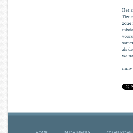
Het z
Tiene
zone 
misda
vooru
samen
als d
we na
mmv
IN DE MEDIA
OVER KOEN
HOME