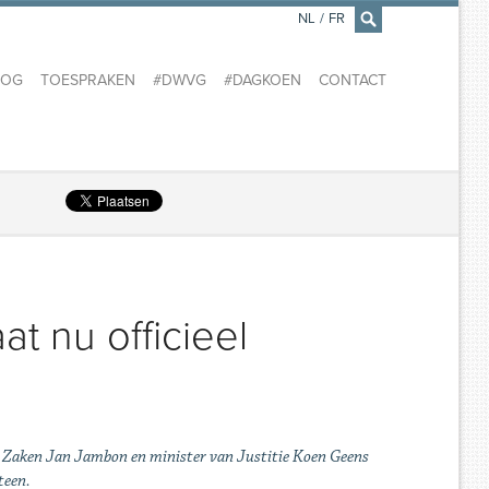
NL
/
FR
×
LOG
TOESPRAKEN
#DWVG
#DAGKOEN
CONTACT
t nu officieel
e Zaken Jan Jambon en minister van Justitie Koen Geens
teen.