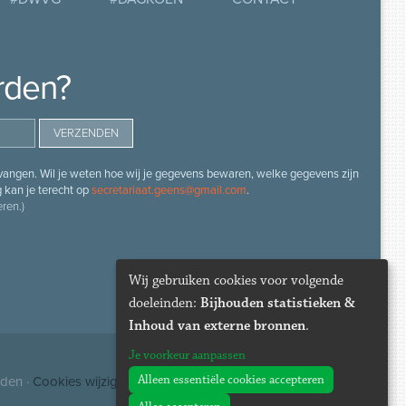
rden?
angen. Wil je weten hoe wij je gegevens bewaren, welke gegevens zijn
g kan je terecht op
secretariaat.geens@gmail.com
.
ren.)
Wij gebruiken cookies voor volgende
doeleinden:
Bijhouden statistieken &
Inhoud van externe bronnen
.
Je voorkeur aanpassen
Alleen essentiële cookies accepteren
uden ·
Cookies wijzigen