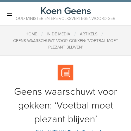
Koen Geens
×
OUD-MINISTER EN ERE-VOLKSVERTEGENWOORDIGER
/
/
/
HOME
IN DE MEDIA
ARTIKELS
GEENS WAARSCHUWT VOOR GOKKEN: ‘VOETBAL MOET
PLEZANT BLIJVEN’
Geens waarschuwt voor
gokken: ‘Voetbal moet
plezant blijven’