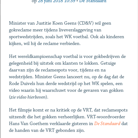
op
28 juni 2018 10:39
•
De Standaard
Minister van Justitie Koen Geens (CD&V) wil geen
gokreclame meer tijdens liveverslaggeving van
sportwedstrijden, zoals het WK voetbal. Ook als kinderen
kijken, wil hij de reclame verbieden.
Het wereldkampioenschap voetbal is voor gokbedrijven de
gelegenheid bij uitstek om klanten te lokken. Getuige
daarvan zijn de reclamespots voor, tijdens en na
wedstrijden. Minister Geens lanceert nu, op de dag dat de
Rode Duivels hun derde wedstrijd op het WK spelen, een
video waarin hij waarschuwt voor de gevaren van gokken
(
zie video hierboven
).
Het filmpje komt er na kritiek op de VRT, dat reclamespots
uitzendt die het gokken verheerlijken. VRT-woordvoerder
Hans Van Goethem verklaarde gisteren in
De Standaard
dat
de handen van de VRT gebonden zijn.