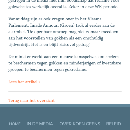
gekregen in de media met hun boodschap dat reclame voor
gokwebsites werkelijk overal is. Zeker in deze WK-periode.
Vanmiddag zijn er ook vragen over in het Vlaams
Parlement. Imade Annouri (Groen) trok al eerder aan de
alarmbel. ‘De openbare omroep mag niet zomaar meedoen
aan het voorstellen van gokken als een onschuldig
tijdverdrijf. Het is en blijft risicovol gedrag.’
De minister werkt aan een nieuwe kansspelwet om spelers
te beschermen tegen gokken en minderjarigen of kwetsbare
groepen te beschermen tegen gokreclame.
Lees het artikel »
Terug naar het overzicht
IN DE MEDIA
OVER KOEN GEENS
BELEID
HOME