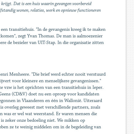
 krijgt. Dat is een huis waarin gevangen voorbereid
lfstandig wonen, relaties, werk en opnieuw functioneren
 een transitiehuis. "In de gevangenis kreeg ik te maken
htkomen", zegt Yvan Thomas. De man is aalmoezenier
 de bezieler van UIT-Stap. In die organisatie zitten
 Henri Menheere. "Die brief werd echter nooit verstuurd
jvert voor kleinere en menselijkere gevangenissen."
 vzw is het oprichten van een transitiehuis in Ieper.
n Geens (CD&V) doet nu een oproep voor kandidaten
begonnen in Vlaanderen en één in Wallonië. Uiteraard
r is overleg geweest met verschillende partners, zoals
gin was er wel wat weerstand. Er waren mensen die
 is zeker onze bedoeling niet. We mikken op
bben ze te weinig middelen om in de begeleiding van