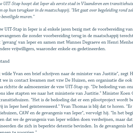
 UIT-Stap hoopt dat Ieper als eerste stad in Vlaanderen een transitiehuis
 op hun terugkeer in de maatschappij. "Het gaat over begeleiding rond ze
 beveiligde muren."
w UIT-Stap in Ieper is al enkele jaren bezig met de voorbereiding van
evangenen die zonder voorbereiding terug in de maatschappij terec
t 'gevang' van Ieper en samen met Wannes Degraeve en Henri Menheere
ndere vrijwilligers, waaronder enkele ex-gedetineerden.
stand
t wilde Yvan een brief schrijven naar de minister van Justitie", zegt
 we in contact kwamen met vzw De Huizen, een organisatie die ook i
a richtte de aalmoezenier de vzw UIT-Stap op. "De bedoeling van onze
ns idee stapten we naar het ministerie van Justitie." Minister Koe
transitiehuizen. "Het is de bedoeling dat er een pilootproject wordt 
wij in Ieper heel geïnteresseerd." Yvan Thomas is blij dat te horen. "E
tiehuizen, CAW en de gevangenis van Ieper", vervolgt hij. "In het be
en dat we de gevangenis van Ieper wilden doen verdwijnen, maar dat
ineerden die zich in beperkte detentie bevinden. In de gevangenis he
ensen te voorzien."