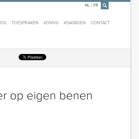
NL
/
FR
×
LOG
TOESPRAKEN
#DWVG
#DAGKOEN
CONTACT
er op eigen benen