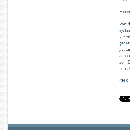
Herva
Van d
syste
vermi
gedet
gevan
een t
zo." 
transi
CHR