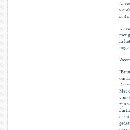
De vzw
worden
buiten
De vz
met g
in he
nog a
Weer
"Eers
omdat
Daarn
Met o
voor 
zijn 
Justi
dacht
gedet
die m