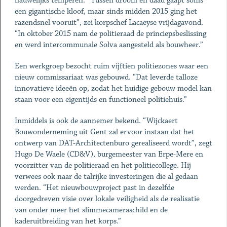
nauwelijks temperen. “Tussen droom en daad gaapt soms
een gigantische kloof, maar sinds midden 2015 ging het
razendsnel vooruit”, zei korpschef Lacaeyse vrijdagavond.
“In oktober 2015 nam de politieraad de princiepsbeslissing
en werd intercommunale Solva aangesteld als bouwheer.”
Een werkgroep bezocht ruim vijftien politiezones waar een
nieuw commissariaat was gebouwd. “Dat leverde talloze
innovatieve ideeën op, zodat het huidige gebouw model kan
staan voor een eigentijds en functioneel politiehuis.”
Inmiddels is ook de aannemer bekend. “Wijckaert
Bouwonderneming uit Gent zal ervoor instaan dat het
ontwerp van DAT-Architectenburo gerealiseerd wordt”, zegt
Hugo De Waele (CD&V), burgemeester van Erpe-Mere en
voorzitter van de politieraad en het politiecollege. Hij
verwees ook naar de talrijke investeringen die al gedaan
werden. “Het nieuwbouwproject past in dezelfde
doorgedreven visie over lokale veiligheid als de realisatie
van onder meer het slimmecameraschild en de
kaderuitbreiding van het korps.”