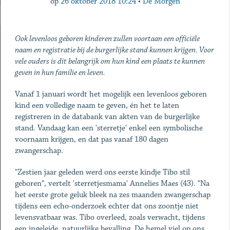
op
26 oktober 2018 10:24
•
De Morgen
Ook levenloos geboren kinderen zullen voortaan een officiële
naam en registratie bij de burgerlijke stand kunnen krijgen. Voor
vele ouders is dit belangrijk om hun kind een plaats te kunnen
geven in hun familie en leven.
Vanaf 1 januari wordt het mogelijk een levenloos geboren
kind een volledige naam te geven, én het te laten
registreren in de databank van akten van de burgerlijke
stand. Vandaag kan een 'sterretje' enkel een symbolische
voornaam krijgen, en dat pas vanaf 180 dagen
zwangerschap.
"Zestien jaar geleden werd ons eerste kindje Tibo stil
geboren", vertelt 'sterretjesmama' Annelies Maes (43). "Na
het eerste grote geluk bleek na zes maanden zwangerschap
tijdens een echo-onderzoek echter dat ons zoontje niet
levensvatbaar was. Tibo overleed, zoals verwacht, tijdens
een ingeleide, natuurlijke bevalling. De hemel viel op ons