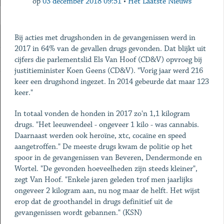
op
03 december 2018 09:51
•
Het Laatste Nieuws
Bij acties met drugshonden in de gevangenissen werd in
2017 in 64% van de gevallen drugs gevonden. Dat blijkt uit
cijfers die parlementslid Els Van Hoof (CD&V) opvroeg bij
justitieminister Koen Geens (CD&V). "Vorig jaar werd 216
keer een drugshond ingezet. In 2014 gebeurde dat maar 123
keer."
In totaal vonden de honden in 2017 zo'n 1,1 kilogram
drugs. "Het leeuwendeel - ongeveer 1 kilo - was cannabis.
Daarnaast werden ook heroïne, xtc, cocaïne en speed
aangetroffen." De meeste drugs kwam de politie op het
spoor in de gevangenissen van Beveren, Dendermonde en
Wortel. "De gevonden hoeveelheden zijn steeds kleiner",
zegt Van Hoof. "Enkele jaren geleden trof men jaarlijks
ongeveer 2 kilogram aan, nu nog maar de helft. Het wijst
erop dat de groothandel in drugs definitief uit de
gevangenissen wordt gebannen." (KSN)