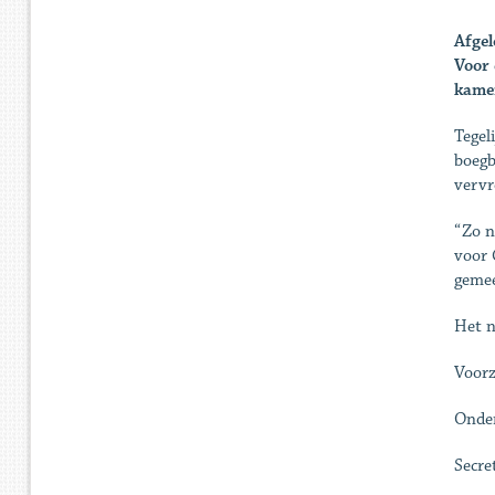
Afgel
Voor 
kamer
Tegel
boegb
vervr
“Zo n
voor 
gemee
Het n
Voorz
Onder
Secre