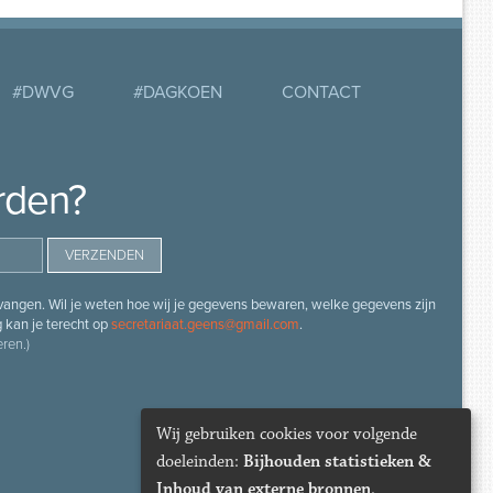
#DWVG
#DAGKOEN
CONTACT
rden?
angen. Wil je weten hoe wij je gegevens bewaren, welke gegevens zijn
g kan je terecht op
secretariaat.geens@gmail.com
.
ren.)
Wij gebruiken cookies voor volgende
doeleinden:
Bijhouden statistieken &
Inhoud van externe bronnen
.