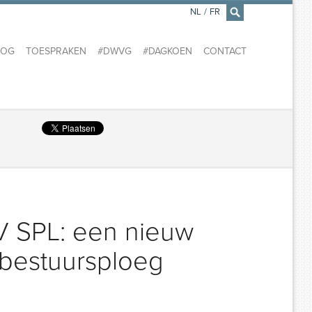
NL
/
FR
×
LOG
TOESPRAKEN
#DWVG
#DAGKOEN
CONTACT
V SPL: een nieuw
bestuursploeg