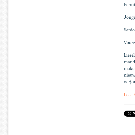
Penni
Jonge
Senio
Voorz
Liese
manda
maken
nieuw
verjo
Lees h