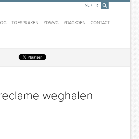
NL
/
FR
×
LOG
TOESPRAKEN
#DWVG
#DAGKOEN
CONTACT
okreclame weghalen