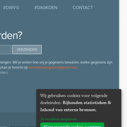
#DWVG
#DAGKOEN
CONTACT
rden?
angen. Wil je weten hoe wij je gegevens bewaren, welke gegevens zijn
g kan je terecht op
secretariaat.geens@gmail.com
.
ren.)
Wij gebruiken cookies voor volgende
doeleinden:
Bijhouden statistieken &
Inhoud van externe bronnen
.
Je voorkeur aanpassen
Alleen essentiële cookies accepteren