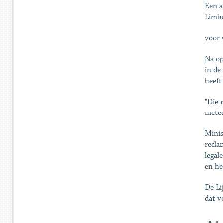
Een a
Limbu
voor 
Na op
in de
heeft
"Die 
metee
Minis
recla
legal
en he
De Li
dat v