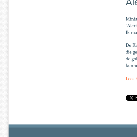
Al
Minis
"Aler
Ik ra
De Ka
die g
de go
kunne
Lees h