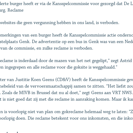
lerte burger heeft er via de Kansspelcommissie voor gezorgd dat De L
rg. Reclame
websites die geen vergunning hebben in ons land, is verboden.
merkingen van een burger heeft de Kansspelcommissie actie ondernom
 stelplaats Genk. De advertentie op een bus in Genk was van een Ned
 van de commissie, en zulke reclame is verboden.
reclame is inderdaad door de mazen van het net gegelipt," zegt Astri
n ingegrepen en alle reclame voor die goksite is weggehaald."
ter van Justitie Koen Geens (CD&V) heeft de Kansspelcommissie gev
mebeleid van de vervoersmaatschappij samen te zitten. "Het liefst zo
e. Zoals de MIVB in Brussel dat nu al doet," zegt Geens aan VRT NWS.
t is niet goed dat zij met die reclame in aanraking komen. Maar ik kan
jn is voorlopig niet van plan om gokreclame helemaal weg te laten: "
oorlopig doen. Die reclame betekent voor ons inkomsten, en die inko