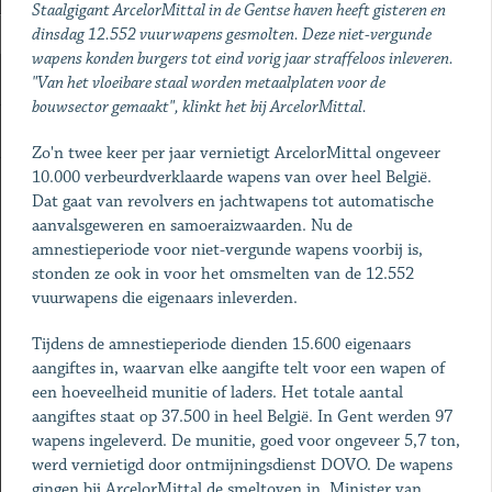
Staalgigant ArcelorMittal in de Gentse haven heeft gisteren en
dinsdag 12.552 vuurwapens gesmolten. Deze niet-vergunde
wapens konden burgers tot eind vorig jaar straffeloos inleveren.
"Van het vloeibare staal worden metaalplaten voor de
bouwsector gemaakt", klinkt het bij ArcelorMittal.
Zo'n twee keer per jaar vernietigt ArcelorMittal ongeveer
10.000 verbeurdverklaarde wapens van over heel België.
Dat gaat van revolvers en jachtwapens tot automatische
aanvalsgeweren en samoeraizwaarden. Nu de
amnestieperiode voor niet-vergunde wapens voorbij is,
stonden ze ook in voor het omsmelten van de 12.552
vuurwapens die eigenaars inleverden.
Tijdens de amnestieperiode dienden 15.600 eigenaars
aangiftes in, waarvan elke aangifte telt voor een wapen of
een hoeveelheid munitie of laders. Het totale aantal
aangiftes staat op 37.500 in heel België. In Gent werden 97
wapens ingeleverd. De munitie, goed voor ongeveer 5,7 ton,
werd vernietigd door ontmijningsdienst DOVO. De wapens
gingen bij ArcelorMittal de smeltoven in. Minister van