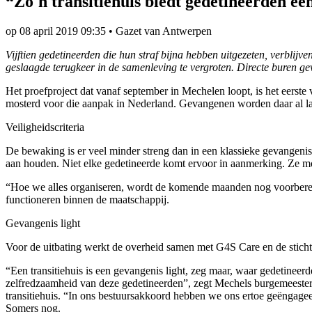
“Zo'n transitiehuis biedt gedetineerden ee
op
08 april 2019 09:35
•
Gazet van Antwerpen
Vijftien gedetineerden die hun straf bijna hebben uitgezeten, verblij
geslaagde terugkeer in de samenleving te vergroten. Directe buren gev
Het proefproject dat vanaf september in Mechelen loopt, is het eerste 
mosterd voor die aanpak in Nederland. Gevangenen worden daar al lang
Veiligheidscriteria
De bewaking is er veel minder streng dan in een klassieke gevangenis e
aan houden. Niet elke gedetineerde komt ervoor in aanmerking. Ze mo
“Hoe we alles organiseren, wordt de komende maanden nog voorbereid
functioneren binnen de maatschappij.
Gevangenis light
Voor de uitbating werkt de overheid samen met G4S Care en de stichti
“Een transitiehuis is een gevangenis light, zeg maar, waar gedetineerd
zelfredzaamheid van deze gedetineerden”, zegt Mechels burgemeester
transitiehuis. “In ons bestuursakkoord hebben we ons ertoe geëngageer
Somers nog.