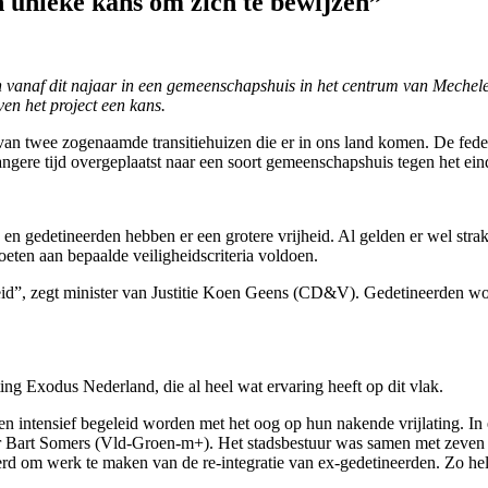
n unieke kans om zich te bewijzen”
ven vanaf dit najaar in een gemeenschapshuis in het centrum van Mechel
en het project een kans.
van twee zogenaamde transitiehuizen die er in ons land komen. De federa
ere tijd overgeplaatst naar een soort gemeenschapshuis tegen het eind
n gedetineerden hebben er een grotere vrijheid. Al gelden er wel strakke 
eten aan bepaalde veiligheidscriteria voldoen.
”, zegt minister van Justitie Koen Geens (CD&V). Gedetineerden word
ng Exodus Nederland, die al heel wat ervaring heeft op dit vlak.
en intensief begeleid worden met het oog op hun nakende vrijlating. In e
 Bart Somers (Vld-Groen-m+). Het stadsbestuur was samen met zeven a
d om werk te maken van de re-integratie van ex-gedetineerden. Zo helpe