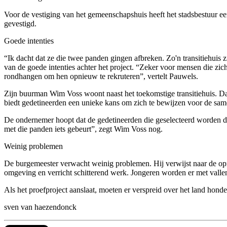
Voor de vestiging van het gemeenschapshuis heeft het stadsbestuur ee
gevestigd.
Goede intenties
“Ik dacht dat ze die twee panden gingen afbreken. Zo'n transitiehuis 
van de goede intenties achter het project. “Zeker voor mensen die zic
rondhangen om hen opnieuw te rekruteren”, vertelt Pauwels.
Zijn buurman Wim Voss woont naast het toekomstige transitiehuis. Dat s
biedt gedetineerden een unieke kans om zich te bewijzen voor de same
De ondernemer hoopt dat de gedetineerden die geselecteerd worden die 
met die panden iets gebeurt”, zegt Wim Voss nog.
Weinig problemen
De burgemeester verwacht weinig problemen. Hij verwijst naar de opri
omgeving en verricht schitterend werk. Jongeren worden er met vallen 
Als het proefproject aanslaat, moeten er verspreid over het land hond
sven van haezendonck