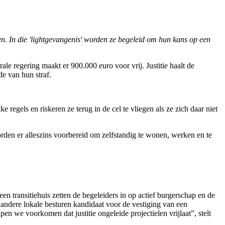
en. In die 'light­gevangenis' worden ze begeleid om hun kans op een
le regering maakt er 900.000 euro voor vrij. Justitie haalt de
e van hun straf.
regels en riskeren ze terug in de cel te vliegen als ze zich daar niet
en er alleszins voorbereid om zelfstandig te wonen, werken en te
en transitiehuis zetten de begeleiders in op actief burgerschap en de
ndere lokale besturen kandidaat voor de vestiging van een
n we voorkomen dat justitie ongeleide projectielen vrijlaat”, stelt