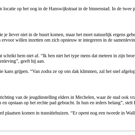
n locatie op het oog in de Hanswijkstraat in de binnenstad. In de twe
zie je liever niet in de buurt komen, maar het moet natuurlijk ergens g
h ervoor willen inzetten om zich opnieuw te integreren in de samenlevi
chrikt hem niet af. “Ik ben niet het type mens dat meteen in zijn broek
nleving”, geeft hij aan.
kans grijpen. “Van zodra ze op ons dak klimmen, zal het snel afgelopen 
chting van de jeugdinstelling elders in Mechelen, waar de stad ook vra
en opstaan op het rechte pad gebracht. In hun en ieders belang”, stelt
erd plaatsen komen in transitiehuizen. “Er opent nog een tweede in Wall