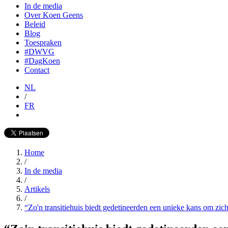
In de media
Over Koen Geens
Beleid
Blog
Toespraken
#DWVG
#DagKoen
Contact
NL
/
FR
Home
/
In de media
/
Artikels
/
“Zo'n transitiehuis biedt gedetineerden een unieke kans om zic