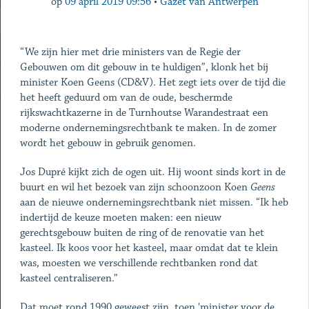
op
09 april 2019 09:56
•
Gazet van Antwerpen
“We zijn hier met drie ministers van de Regie der
Gebouwen om dit gebouw in te huldigen”, klonk het bij
minister Koen Geens (CD&V). Het zegt iets over de tijd die
het heeft geduurd om van de oude, beschermde
rijkswachtkazerne in de Turnhoutse Warandestraat een
moderne ondernemingsrechtbank te maken. In de zomer
wordt het gebouw in gebruik genomen.
Jos Dupré kijkt zich de ogen uit. Hij woont sinds kort in de
buurt en wil het bezoek van zijn schoonzoon Koen
Geens
aan de nieuwe ondernemingsrechtbank niet missen. “Ik heb
indertijd de keuze moeten maken: een nieuw
gerechtsgebouw buiten de ring of de renovatie van het
kasteel. Ik koos voor het kasteel, maar omdat dat te klein
was, moesten we verschillende rechtbanken rond dat
kasteel centraliseren.”
Dat moet rond 1990 geweest zijn, toen 'minister voor de