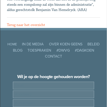
steeds een rompslomp zal zijn binnen de administratie",
aldus gerechtstolk Benjamin Van Hemelryck. (ARA)
Terug naar het overzicht
IN DE MEDIA
OVER KOEN GEENS
BELEID
HOME
BLOG
TOESPRAKEN
#DWVG
#DAGKOEN
CONTACT
Wil je op de hoogte gehouden worden?