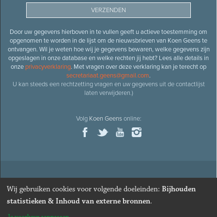
Door uw gegevens hierboven in te vullen geeft u actieve toestemming om
opgenomen te worden in de lijst om de nieuwsbrieven van Koen Geens te
ontvangen. Wil je weten hoe wij je gegevens bewaren, welke gegevens zijn
opgeslagen in onze database en welke rechten jij hebt? Lees alle details in
onze
privacyverklaring
. Met vragen over deze verklaring kan je terecht op
secretariaat.geens@gmail.com
.
U kan steeds een rechtzetting vragen en uw gegevens uit de contactlijst
laten verwijderen.)
Volg
Koen Geens
online:
© 2026
Oud-minister en ere-volksvertegenwoordiger
Koen
Wij gebruiken cookies voor volgende doeleinden:
Bijhouden
Geens
· Alle rechten voorbehouden ·
Cookies wijzigen
statistieken & Inhoud van externe bronnen
.
Webdesign
&
website ontwikkeling
door
Zenjoy in Leuven
. Powered by
Nimbu
.