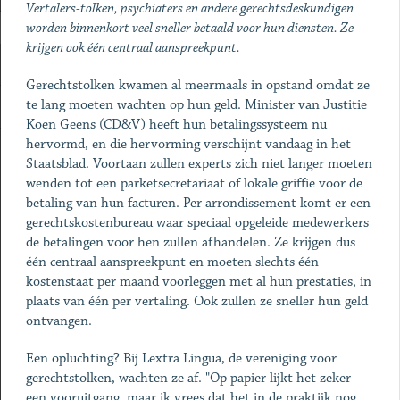
Vertalers-tolken, psychiaters en andere gerechtsdeskundigen
worden binnenkort veel sneller betaald voor hun diensten. Ze
krijgen ook één centraal aanspreekpunt.
Gerechtstolken kwamen al meermaals in opstand omdat ze
te lang moeten wachten op hun geld. Minister van Justitie
Koen Geens (CD&V) heeft hun betalingssysteem nu
hervormd, en die hervorming verschijnt vandaag in het
Staatsblad. Voortaan zullen experts zich niet langer moeten
wenden tot een parketsecretariaat of lokale griffie voor de
betaling van hun facturen. Per arrondissement komt er een
gerechtskostenbureau waar speciaal opgeleide medewerkers
de betalingen voor hen zullen afhandelen. Ze krijgen dus
één centraal aanspreekpunt en moeten slechts één
kostenstaat per maand voorleggen met al hun prestaties, in
plaats van één per vertaling. Ook zullen ze sneller hun geld
ontvangen.
Een opluchting? Bij Lextra Lingua, de vereniging voor
gerechtstolken, wachten ze af. "Op papier lijkt het zeker
een vooruitgang, maar ik vrees dat het in de praktijk nog