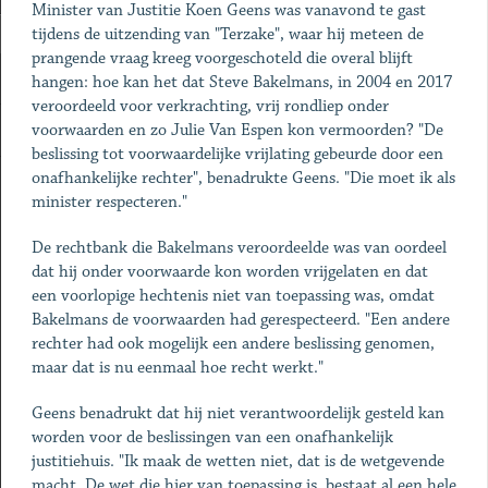
Minister van Justitie Koen Geens was vanavond te gast
tijdens de uitzending van "Terzake", waar hij meteen de
prangende vraag kreeg voorgeschoteld die overal blijft
hangen: hoe kan het dat Steve Bakelmans, in 2004 en 2017
veroordeeld voor verkrachting, vrij rondliep onder
voorwaarden en zo Julie Van Espen kon vermoorden? "De
beslissing tot voorwaardelijke vrijlating gebeurde door een
onafhankelijke rechter", benadrukte Geens. "Die moet ik als
minister respecteren."
De rechtbank die Bakelmans veroordeelde was van oordeel
dat hij onder voorwaarde kon worden vrijgelaten en dat
een voorlopige hechtenis niet van toepassing was, omdat
Bakelmans de voorwaarden had gerespecteerd. "Een andere
rechter had ook mogelijk een andere beslissing genomen,
maar dat is nu eenmaal hoe recht werkt."
Geens benadrukt dat hij niet verantwoordelijk gesteld kan
worden voor de beslissingen van een onafhankelijk
justitiehuis. "Ik maak de wetten niet, dat is de wetgevende
macht. De wet die hier van toepassing is, bestaat al een hele