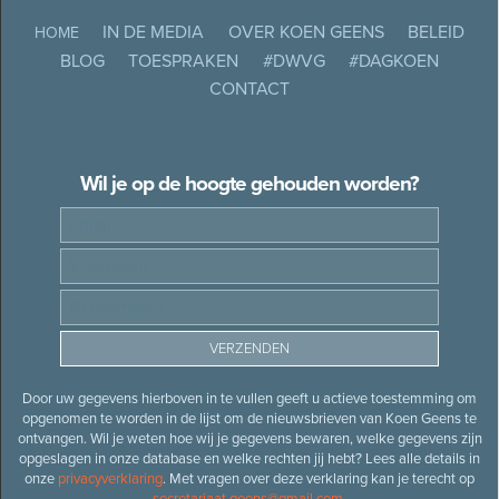
IN DE MEDIA
OVER KOEN GEENS
BELEID
HOME
BLOG
TOESPRAKEN
#DWVG
#DAGKOEN
CONTACT
Wil je op de hoogte gehouden worden?
Door uw gegevens hierboven in te vullen geeft u actieve toestemming om
opgenomen te worden in de lijst om de nieuwsbrieven van Koen Geens te
ontvangen. Wil je weten hoe wij je gegevens bewaren, welke gegevens zijn
opgeslagen in onze database en welke rechten jij hebt? Lees alle details in
onze
privacyverklaring
. Met vragen over deze verklaring kan je terecht op
secretariaat.geens@gmail.com
.