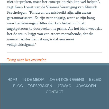
niet uitspreken, maar het concept op zich kan wel helpen”,
zegt Koen Lowet van de Vlaamse Vereniging van Klinisch
Psychologen. “Kinderen die misbruikt zijn, zijn zwaar
getraumatiseerd. Ze zijn zeer angstig, want ze zijn bang
voor herbelevingen. Alles wat kan helpen om dat
angstpatroon te doorbreken, is prima. Als het kind weet dat
het de steun krijgt van een stoere motorbende, dat die
mensen achter hem staan, is dat een mooi
veiligheidssignaal.”
Terug naar het overzicht
IN DE MEDIA
OVER KOEN GEENS
BELEID
HOME
BLOG
TOESPRAKEN
#DWVG
#DAGKOEN
CONTACT