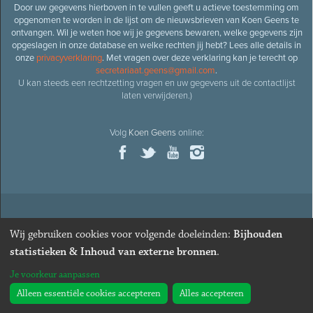
Door uw gegevens hierboven in te vullen geeft u actieve toestemming om
opgenomen te worden in de lijst om de nieuwsbrieven van Koen Geens te
ontvangen. Wil je weten hoe wij je gegevens bewaren, welke gegevens zijn
opgeslagen in onze database en welke rechten jij hebt? Lees alle details in
onze
privacyverklaring
. Met vragen over deze verklaring kan je terecht op
secretariaat.geens@gmail.com
.
U kan steeds een rechtzetting vragen en uw gegevens uit de contactlijst
laten verwijderen.)
Volg
Koen Geens
online:
© 2026
Oud-minister en ere-volksvertegenwoordiger
Koen
Wij gebruiken cookies voor volgende doeleinden:
Bijhouden
Geens
· Alle rechten voorbehouden ·
Cookies wijzigen
statistieken & Inhoud van externe bronnen
.
Webdesign
&
website ontwikkeling
door
Zenjoy in Leuven
. Powered by
Je voorkeur aanpassen
Nimbu
.
Alleen essentiële cookies accepteren
Alles accepteren