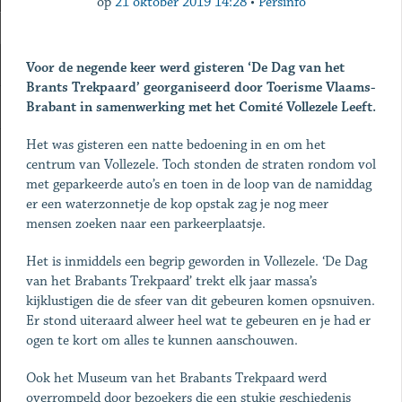
op
21 oktober 2019 14:28
•
Persinfo
Voor de negende keer werd gisteren ‘De Dag van het
Brants Trekpaard’ georganiseerd door Toerisme Vlaams-
Brabant in samenwerking met het Comité Vollezele Leeft.
Het was gisteren een natte bedoening in en om het
centrum van Vollezele. Toch stonden de straten rondom vol
met geparkeerde auto’s en toen in de loop van de namiddag
er een waterzonnetje de kop opstak zag je nog meer
mensen zoeken naar een parkeerplaatsje.
Het is inmiddels een begrip geworden in Vollezele. ‘De Dag
van het Brabants Trekpaard’ trekt elk jaar massa’s
kijklustigen die de sfeer van dit gebeuren komen opsnuiven.
Er stond uiteraard alweer heel wat te gebeuren en je had er
ogen te kort om alles te kunnen aanschouwen.
Ook het Museum van het Brabants Trekpaard werd
overrompeld door bezoekers die een stukje geschiedenis