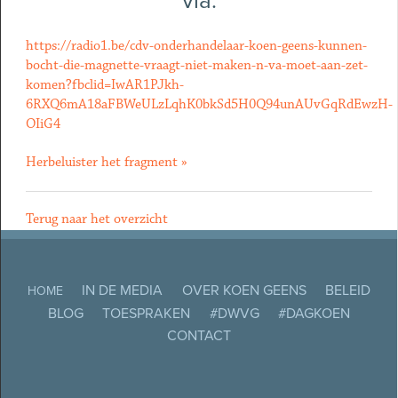
via:
https://radio1.be/cdv-onderhandelaar-koen-geens-kunnen-
bocht-die-magnette-vraagt-niet-maken-n-va-moet-aan-zet-
komen?fbclid=IwAR1PJkh-
6RXQ6mA18aFBWeULzLqhK0bkSd5H0Q94unAUvGqRdEwzH-
OIiG4
Herbeluister het fragment »
Terug naar het overzicht
IN DE MEDIA
OVER KOEN GEENS
BELEID
HOME
BLOG
TOESPRAKEN
#DWVG
#DAGKOEN
CONTACT